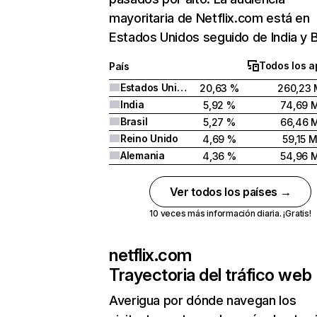
mayoritaria de Netflix.com está en
Estados Unidos seguido de India y Br
Todos los a
País
Estados Unidos
20,63 %
260,23 
India
5,92 %
74,69 
Brasil
5,27 %
66,46 
Reino Unido
4,69 %
59,15 
Alemania
4,36 %
54,96 
Ver todos los países →
10 veces más información diaria. ¡Gratis!
netflix.com
Trayectoria del tráfico web
Averigua por dónde navegan los