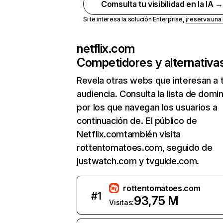
Comsulta tu visibilidad en la IA 
Si te interesa la solución Enterprise,
¡reserva un
netflix.com
Competidores y alternativa
Revela otras webs que interesan a 
audiencia. Consulta la lista de domi
por los que navegan los usuarios a
continuación de. El público de
Netflix.comtambién visita
rottentomatoes.com, seguido de
justwatch.com y tvguide.com.
rottentomatoes.com
#
1
93,75 M
Visitas: