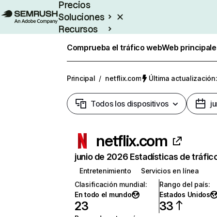
Precios
Soluciones
Recursos
Empresas
Comprueba el tráfico web
Web principale
Principal
/
netflix.com
Última actualización:
Todos los dispositivos
j
netflix.com
junio de 2026 Estadísticas de tráfic
Entretenimiento
Servicios en línea
Clasificación mundial
:
Rango del país
:
En todo el mundo
Estados Unidos
23
33