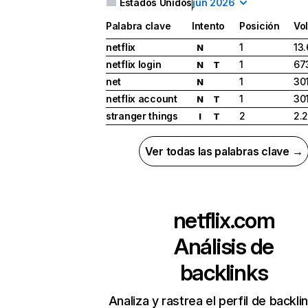
Estados Unidos
jun 2026
Palabra clave
Intento
Posición
Vo
netflix
1
13
N
netflix login
1
67
N
T
net
1
30
N
netflix account
1
30
N
T
stranger things
2
2.
I
T
Ver todas las palabras clave →
netflix.com
Análisis de
backlinks
Analiza y rastrea el perfil de backli