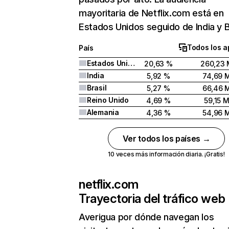
mayoritaria de Netflix.com está en
Estados Unidos seguido de India y Br
Todos los a
País
Estados Unidos
20,63 %
260,23 
India
5,92 %
74,69 
Brasil
5,27 %
66,46 
Reino Unido
4,69 %
59,15 
Alemania
4,36 %
54,96 
Ver todos los países →
10 veces más información diaria. ¡Gratis!
netflix.com
Trayectoria del tráfico web
Averigua por dónde navegan los