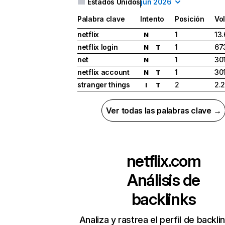
Estados Unidos
jun 2026
Palabra clave
Intento
Posición
Vo
netflix
1
13
N
netflix login
1
67
N
T
net
1
30
N
netflix account
1
30
N
T
stranger things
2
2.
I
T
Ver todas las palabras clave →
netflix.com
Análisis de
backlinks
Analiza y rastrea el perfil de backli