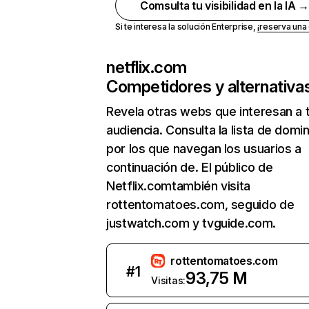
Comsulta tu visibilidad en la IA 
Si te interesa la solución Enterprise,
¡reserva un
netflix.com
Competidores y alternativa
Revela otras webs que interesan a 
audiencia. Consulta la lista de domi
por los que navegan los usuarios a
continuación de. El público de
Netflix.comtambién visita
rottentomatoes.com, seguido de
justwatch.com y tvguide.com.
rottentomatoes.com
#
1
93,75 M
Visitas: