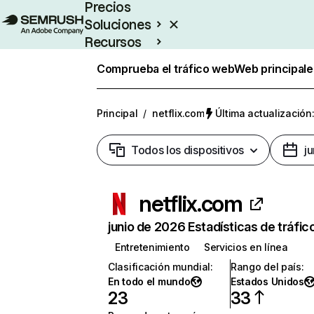
Precios
Soluciones
Recursos
Empresas
Comprueba el tráfico web
Web principale
Principal
/
netflix.com
Última actualización:
Todos los dispositivos
j
netflix.com
junio de 2026 Estadísticas de tráfic
Entretenimiento
Servicios en línea
Clasificación mundial
:
Rango del país
:
En todo el mundo
Estados Unidos
23
33