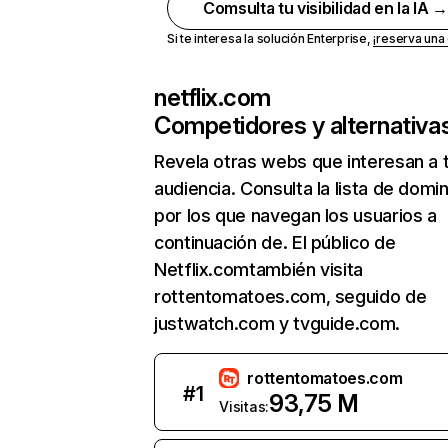
Comsulta tu visibilidad en la IA 
Si te interesa la solución Enterprise,
¡reserva un
netflix.com
Competidores y alternativa
Revela otras webs que interesan a 
audiencia. Consulta la lista de domi
por los que navegan los usuarios a
continuación de. El público de
Netflix.comtambién visita
rottentomatoes.com, seguido de
justwatch.com y tvguide.com.
rottentomatoes.com
#
1
93,75 M
Visitas: