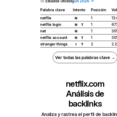
Estados Unidos
jun 2026
Palabra clave
Intento
Posición
Vo
netflix
1
13
N
netflix login
1
67
N
T
net
1
30
N
netflix account
1
30
N
T
stranger things
2
2.
I
T
Ver todas las palabras clave →
netflix.com
Análisis de
backlinks
Analiza y rastrea el perfil de backli