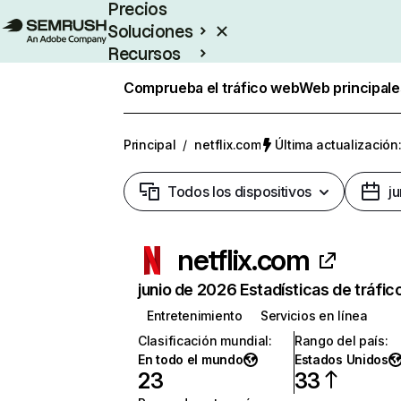
Precios
Soluciones
Recursos
Empresas
Comprueba el tráfico web
Web principale
Principal
/
netflix.com
Última actualización:
Todos los dispositivos
j
netflix.com
junio de 2026 Estadísticas de tráfic
Entretenimiento
Servicios en línea
Clasificación mundial
:
Rango del país
:
En todo el mundo
Estados Unidos
23
33