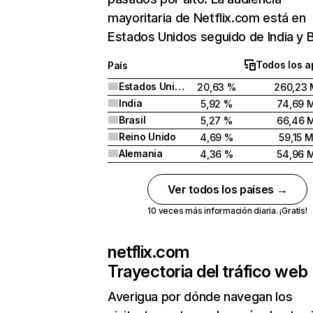
mayoritaria de Netflix.com está en
Estados Unidos seguido de India y Br
Todos los a
País
Estados Unidos
20,63 %
260,23 
India
5,92 %
74,69 
Brasil
5,27 %
66,46 
Reino Unido
4,69 %
59,15 
Alemania
4,36 %
54,96 
Ver todos los países →
10 veces más información diaria. ¡Gratis!
netflix.com
Trayectoria del tráfico web
Averigua por dónde navegan los