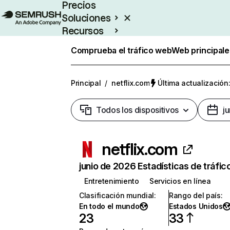
Precios
Soluciones
Recursos
Empresas
Comprueba el tráfico web
Web principale
Principal
/
netflix.com
Última actualización:
Todos los dispositivos
j
netflix.com
junio de 2026 Estadísticas de tráfic
Entretenimiento
Servicios en línea
Clasificación mundial
:
Rango del país
:
En todo el mundo
Estados Unidos
23
33