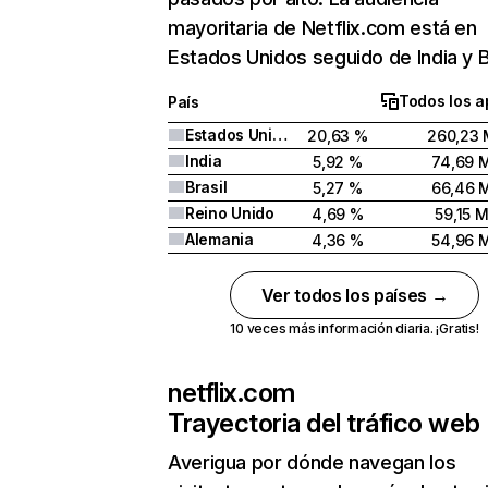
mayoritaria de Netflix.com está en
Estados Unidos seguido de India y Br
Todos los a
País
Estados Unidos
20,63 %
260,23 
India
5,92 %
74,69 
Brasil
5,27 %
66,46 
Reino Unido
4,69 %
59,15 
Alemania
4,36 %
54,96 
Ver todos los países →
10 veces más información diaria. ¡Gratis!
netflix.com
Trayectoria del tráfico web
Averigua por dónde navegan los