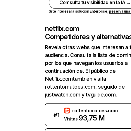
Comsulta tu visibilidad en la IA 
Si te interesa la solución Enterprise,
¡reserva un
netflix.com
Competidores y alternativa
Revela otras webs que interesan a 
audiencia. Consulta la lista de domi
por los que navegan los usuarios a
continuación de. El público de
Netflix.comtambién visita
rottentomatoes.com, seguido de
justwatch.com y tvguide.com.
rottentomatoes.com
#
1
93,75 M
Visitas: