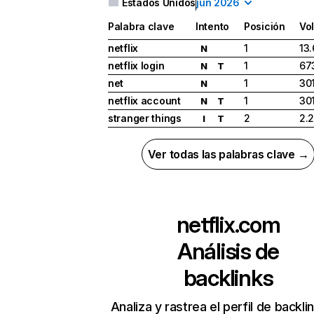
Estados Unidos
jun 2026
Palabra clave
Intento
Posición
Vo
netflix
1
13
N
netflix login
1
67
N
T
net
1
30
N
netflix account
1
30
N
T
stranger things
2
2.
I
T
Ver todas las palabras clave →
netflix.com
Análisis de
backlinks
Analiza y rastrea el perfil de backli