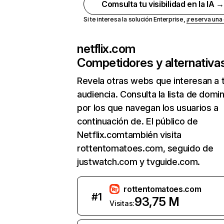
Comsulta tu visibilidad en la IA 
Si te interesa la solución Enterprise,
¡reserva un
netflix.com
Competidores y alternativa
Revela otras webs que interesan a 
audiencia. Consulta la lista de domi
por los que navegan los usuarios a
continuación de. El público de
Netflix.comtambién visita
rottentomatoes.com, seguido de
justwatch.com y tvguide.com.
rottentomatoes.com
#
1
93,75 M
Visitas: