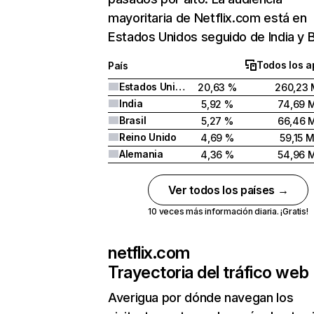
mayoritaria de Netflix.com está en
Estados Unidos seguido de India y Br
Todos los a
País
Estados Unidos
20,63 %
260,23 
India
5,92 %
74,69 
Brasil
5,27 %
66,46 
Reino Unido
4,69 %
59,15 
Alemania
4,36 %
54,96 
Ver todos los países →
10 veces más información diaria. ¡Gratis!
netflix.com
Trayectoria del tráfico web
Averigua por dónde navegan los