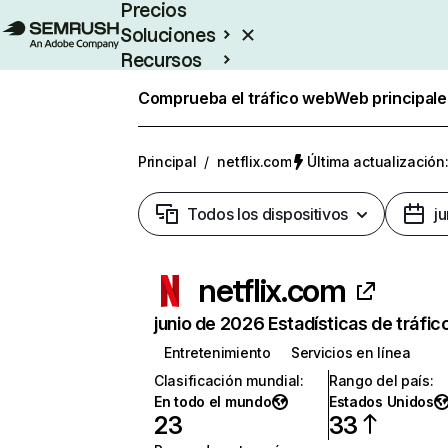
Precios
Soluciones
Recursos
Empresas
Comprueba el tráfico web
Web principale
Principal
/
netflix.com
Última actualización:
Todos los dispositivos
j
netflix.com
junio de 2026 Estadísticas de tráfic
Entretenimiento
Servicios en línea
Clasificación mundial
:
Rango del país
:
En todo el mundo
Estados Unidos
23
33