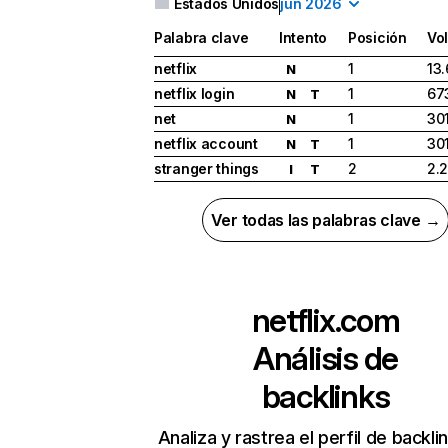
Estados Unidos
jun 2026
Palabra clave
Intento
Posición
Vo
netflix
1
13
N
netflix login
1
67
N
T
net
1
30
N
netflix account
1
30
N
T
stranger things
2
2.
I
T
Ver todas las palabras clave →
netflix.com
Análisis de
backlinks
Analiza y rastrea el perfil de backli