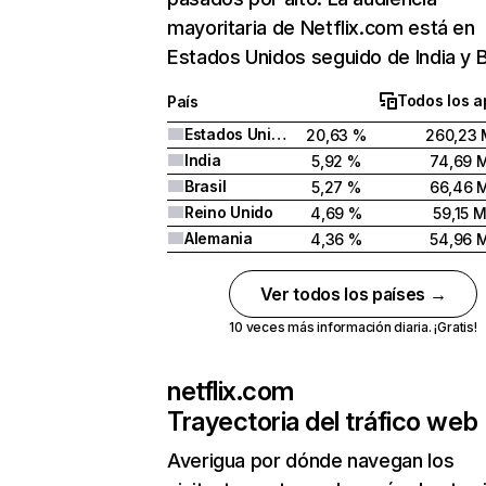
mayoritaria de Netflix.com está en
Estados Unidos seguido de India y Br
Todos los a
País
Estados Unidos
20,63 %
260,23 
India
5,92 %
74,69 
Brasil
5,27 %
66,46 
Reino Unido
4,69 %
59,15 
Alemania
4,36 %
54,96 
Ver todos los países →
10 veces más información diaria. ¡Gratis!
netflix.com
Trayectoria del tráfico web
Averigua por dónde navegan los