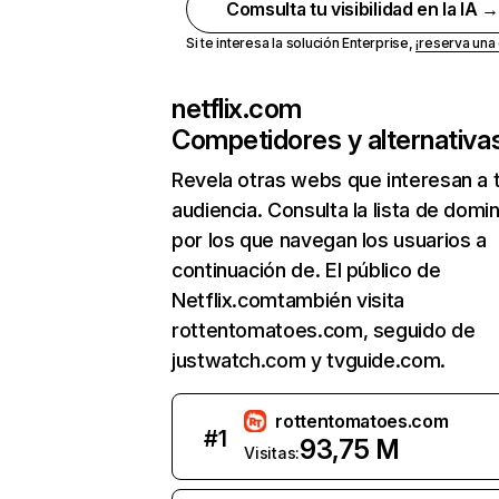
Comsulta tu visibilidad en la IA 
Si te interesa la solución Enterprise,
¡reserva un
netflix.com
Competidores y alternativa
Revela otras webs que interesan a 
audiencia. Consulta la lista de domi
por los que navegan los usuarios a
continuación de. El público de
Netflix.comtambién visita
rottentomatoes.com, seguido de
justwatch.com y tvguide.com.
rottentomatoes.com
#
1
93,75 M
Visitas: