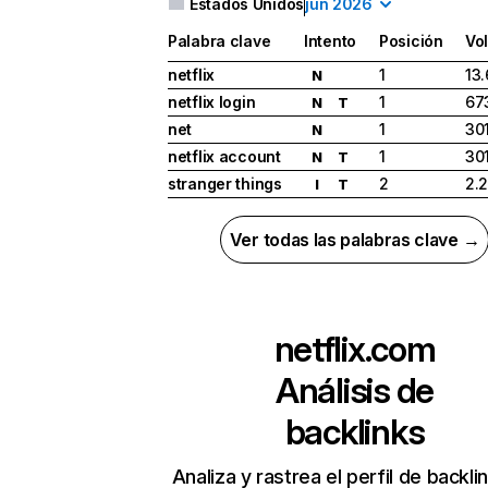
Estados Unidos
jun 2026
Palabra clave
Intento
Posición
Vo
netflix
1
13
N
netflix login
1
67
N
T
net
1
30
N
netflix account
1
30
N
T
stranger things
2
2.
I
T
Ver todas las palabras clave →
netflix.com
Análisis de
backlinks
Analiza y rastrea el perfil de backli