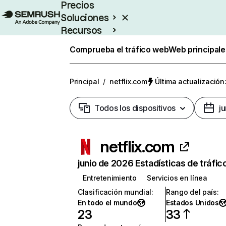
Precios
Soluciones
Recursos
Empresas
Comprueba el tráfico web
Web principale
Principal
/
netflix.com
Última actualización:
Todos los dispositivos
j
netflix.com
junio de 2026 Estadísticas de tráfic
Entretenimiento
Servicios en línea
Clasificación mundial
:
Rango del país
:
En todo el mundo
Estados Unidos
23
33