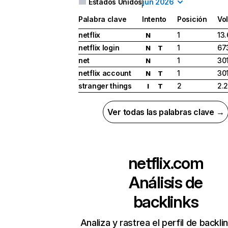
Estados Unidos
jun 2026
Palabra clave
Intento
Posición
Vo
netflix
1
13
N
netflix login
1
67
N
T
net
1
30
N
netflix account
1
30
N
T
stranger things
2
2.
I
T
Ver todas las palabras clave →
netflix.com
Análisis de
backlinks
Analiza y rastrea el perfil de backli