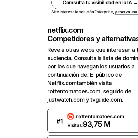
Comsulta tu visibilidad en la IA 
Si te interesa la solución Enterprise,
¡reserva un
netflix.com
Competidores y alternativa
Revela otras webs que interesan a 
audiencia. Consulta la lista de domi
por los que navegan los usuarios a
continuación de. El público de
Netflix.comtambién visita
rottentomatoes.com, seguido de
justwatch.com y tvguide.com.
rottentomatoes.com
#
1
93,75 M
Visitas: