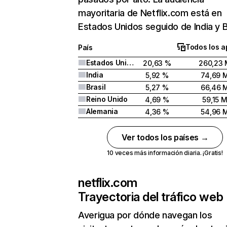
mayoritaria de Netflix.com está en
Estados Unidos seguido de India y Br
Todos los a
País
Estados Unidos
20,63 %
260,23 
India
5,92 %
74,69 
Brasil
5,27 %
66,46 
Reino Unido
4,69 %
59,15 
Alemania
4,36 %
54,96 
Ver todos los países →
10 veces más información diaria. ¡Gratis!
netflix.com
Trayectoria del tráfico web
Averigua por dónde navegan los