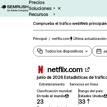
Precios
Soluciones
Recursos
Empresas
Comprueba el tráfico web
Web principale
Principal
/
netflix.com
Última actualización:
Todos los dispositivos
j
netflix.com
junio de 2026 Estadísticas de tráfic
Entretenimiento
Servicios en línea
Clasificación mundial
:
Rango del país
:
En todo el mundo
Estados Unidos
23
33