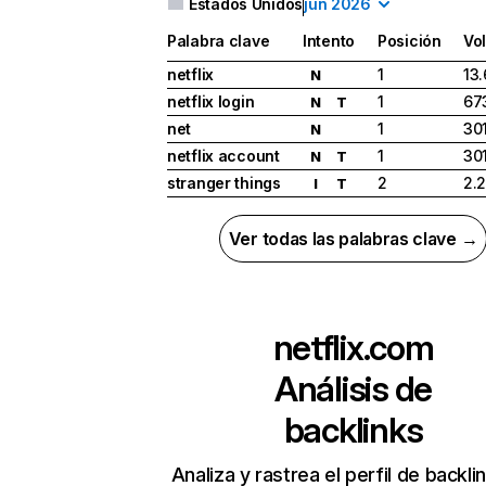
Estados Unidos
jun 2026
Palabra clave
Intento
Posición
Vo
netflix
1
13
N
netflix login
1
67
N
T
net
1
30
N
netflix account
1
30
N
T
stranger things
2
2.
I
T
Ver todas las palabras clave →
netflix.com
Análisis de
backlinks
Analiza y rastrea el perfil de backli