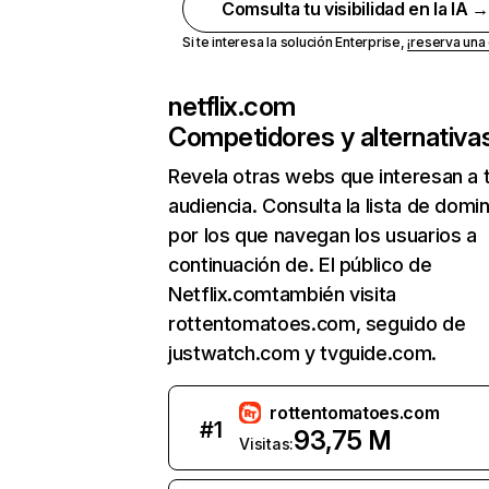
Comsulta tu visibilidad en la IA 
Si te interesa la solución Enterprise,
¡reserva un
netflix.com
Competidores y alternativa
Revela otras webs que interesan a 
audiencia. Consulta la lista de domi
por los que navegan los usuarios a
continuación de. El público de
Netflix.comtambién visita
rottentomatoes.com, seguido de
justwatch.com y tvguide.com.
rottentomatoes.com
#
1
93,75 M
Visitas: