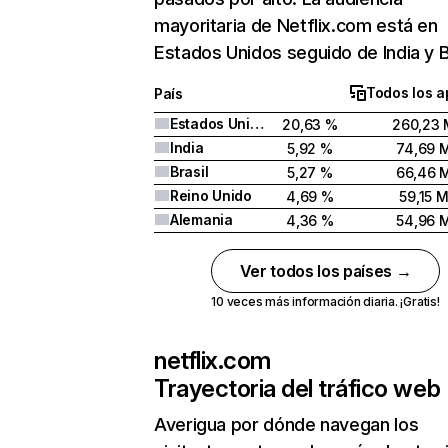
mayoritaria de Netflix.com está en
Estados Unidos seguido de India y Br
Todos los a
País
Estados Unidos
20,63 %
260,23 
India
5,92 %
74,69 
Brasil
5,27 %
66,46 
Reino Unido
4,69 %
59,15 
Alemania
4,36 %
54,96 
Ver todos los países →
10 veces más información diaria. ¡Gratis!
netflix.com
Trayectoria del tráfico web
Averigua por dónde navegan los