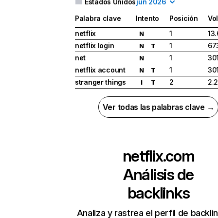
Estados Unidos
jun 2026
Palabra clave
Intento
Posición
Vo
netflix
1
13
N
netflix login
1
67
N
T
net
1
30
N
netflix account
1
30
N
T
stranger things
2
2.
I
T
Ver todas las palabras clave →
netflix.com
Análisis de
backlinks
Analiza y rastrea el perfil de backli