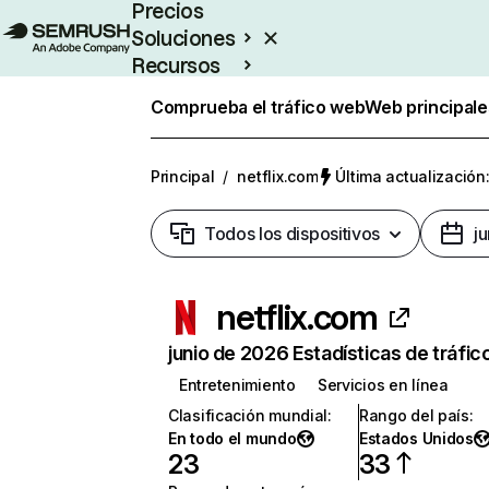
Precios
Soluciones
Recursos
Empresas
Comprueba el tráfico web
Web principale
Principal
/
netflix.com
Última actualización:
Todos los dispositivos
j
netflix.com
junio de 2026 Estadísticas de tráfic
Entretenimiento
Servicios en línea
Clasificación mundial
:
Rango del país
:
En todo el mundo
Estados Unidos
23
33