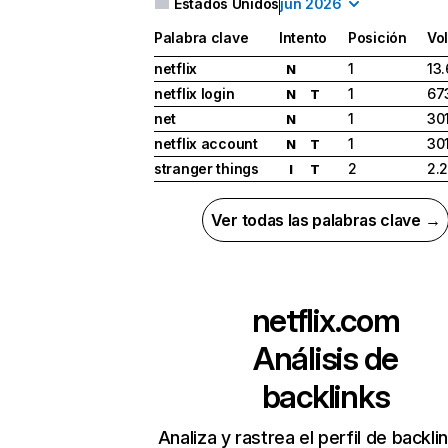
Estados Unidos
jun 2026
Palabra clave
Intento
Posición
Vo
netflix
1
13
N
netflix login
1
67
N
T
net
1
30
N
netflix account
1
30
N
T
stranger things
2
2.
I
T
Ver todas las palabras clave →
netflix.com
Análisis de
backlinks
Analiza y rastrea el perfil de backli