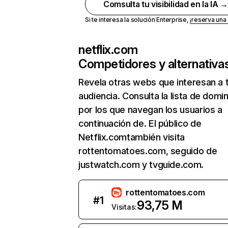
Comsulta tu visibilidad en la IA 
Si te interesa la solución Enterprise,
¡reserva un
netflix.com
Competidores y alternativa
Revela otras webs que interesan a 
audiencia. Consulta la lista de domi
por los que navegan los usuarios a
continuación de. El público de
Netflix.comtambién visita
rottentomatoes.com, seguido de
justwatch.com y tvguide.com.
rottentomatoes.com
#
1
93,75 M
Visitas: