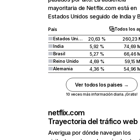
mayoritaria de Netflix.com está en
Estados Unidos seguido de India y Br
Todos los a
País
Estados Unidos
20,63 %
260,23 
India
5,92 %
74,69 
Brasil
5,27 %
66,46 
Reino Unido
4,69 %
59,15 
Alemania
4,36 %
54,96 
Ver todos los países →
10 veces más información diaria. ¡Gratis!
netflix.com
Trayectoria del tráfico web
Averigua por dónde navegan los