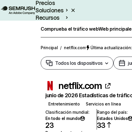
Precios
Soluciones
Recursos
Empresas
Comprueba el tráfico web
Web principale
Principal
/
netflix.com
Última actualización:
Todos los dispositivos
j
netflix.com
junio de 2026 Estadísticas de tráfic
Entretenimiento
Servicios en línea
Clasificación mundial
:
Rango del país
:
En todo el mundo
Estados Unidos
23
33