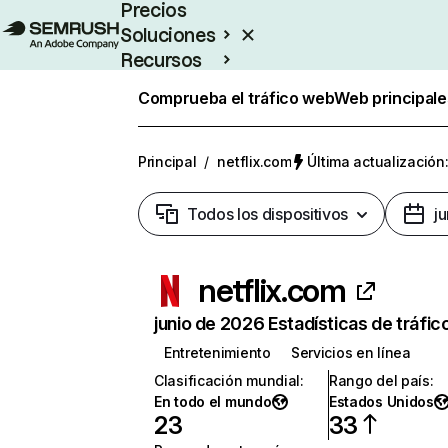
Precios
Soluciones
Recursos
Empresas
Comprueba el tráfico web
Web principale
Principal
/
netflix.com
Última actualización:
Todos los dispositivos
j
netflix.com
junio de 2026 Estadísticas de tráfic
Entretenimiento
Servicios en línea
Clasificación mundial
:
Rango del país
:
En todo el mundo
Estados Unidos
23
33