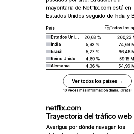
mayoritaria de Netflix.com está en
Estados Unidos seguido de India y Br
Todos los a
País
Estados Unidos
20,63 %
260,23 
India
5,92 %
74,69 
Brasil
5,27 %
66,46 
Reino Unido
4,69 %
59,15 
Alemania
4,36 %
54,96 
Ver todos los países →
10 veces más información diaria. ¡Gratis!
netflix.com
Trayectoria del tráfico web
Averigua por dónde navegan los