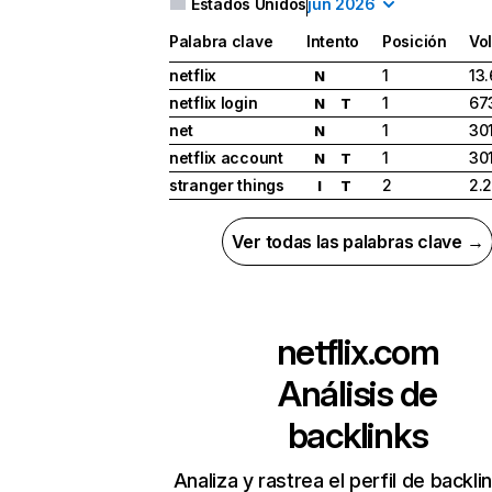
Estados Unidos
jun 2026
Palabra clave
Intento
Posición
Vo
netflix
1
13
N
netflix login
1
67
N
T
net
1
30
N
netflix account
1
30
N
T
stranger things
2
2.
I
T
Ver todas las palabras clave →
netflix.com
Análisis de
backlinks
Analiza y rastrea el perfil de backli