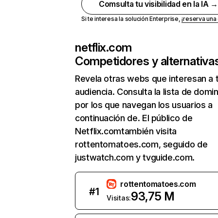
Comsulta tu visibilidad en la IA 
Si te interesa la solución Enterprise,
¡reserva un
netflix.com
Competidores y alternativa
Revela otras webs que interesan a 
audiencia. Consulta la lista de domi
por los que navegan los usuarios a
continuación de. El público de
Netflix.comtambién visita
rottentomatoes.com, seguido de
justwatch.com y tvguide.com.
rottentomatoes.com
#
1
93,75 M
Visitas: