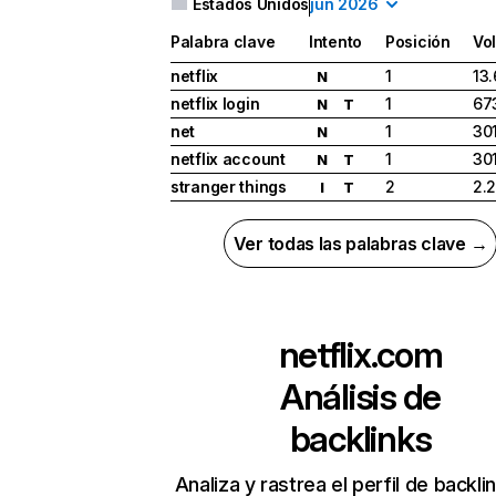
Estados Unidos
jun 2026
Palabra clave
Intento
Posición
Vo
netflix
1
13
N
netflix login
1
67
N
T
net
1
30
N
netflix account
1
30
N
T
stranger things
2
2.
I
T
Ver todas las palabras clave →
netflix.com
Análisis de
backlinks
Analiza y rastrea el perfil de backli