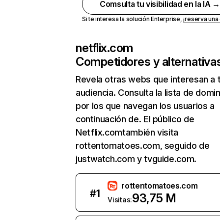
Comsulta tu visibilidad en la IA 
Si te interesa la solución Enterprise,
¡reserva un
netflix.com
Competidores y alternativa
Revela otras webs que interesan a 
audiencia. Consulta la lista de domi
por los que navegan los usuarios a
continuación de. El público de
Netflix.comtambién visita
rottentomatoes.com, seguido de
justwatch.com y tvguide.com.
rottentomatoes.com
#
1
93,75 M
Visitas: