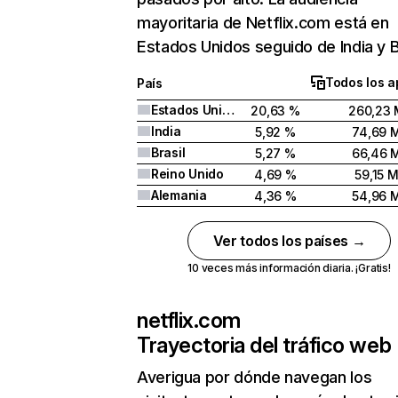
mayoritaria de Netflix.com está en
Estados Unidos seguido de India y Br
Todos los a
País
Estados Unidos
20,63 %
260,23 
India
5,92 %
74,69 
Brasil
5,27 %
66,46 
Reino Unido
4,69 %
59,15 
Alemania
4,36 %
54,96 
Ver todos los países →
10 veces más información diaria. ¡Gratis!
netflix.com
Trayectoria del tráfico web
Averigua por dónde navegan los