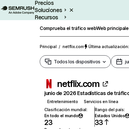
Precios
Soluciones
Recursos
Empresas
Comprueba el tráfico web
Web principale
Principal
/
netflix.com
Última actualización:
Todos los dispositivos
j
netflix.com
junio de 2026 Estadísticas de tráfic
Entretenimiento
Servicios en línea
Clasificación mundial
:
Rango del país
:
En todo el mundo
Estados Unidos
23
33