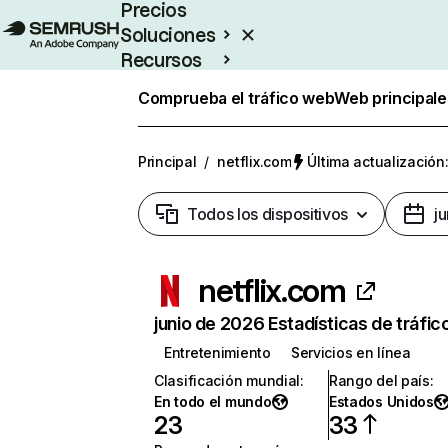
Precios
Soluciones
Recursos
Empresas
Comprueba el tráfico web
Web principale
Principal
/
netflix.com
Última actualización:
Todos los dispositivos
j
netflix.com
junio de 2026 Estadísticas de tráfic
Entretenimiento
Servicios en línea
Clasificación mundial
:
Rango del país
:
En todo el mundo
Estados Unidos
23
33