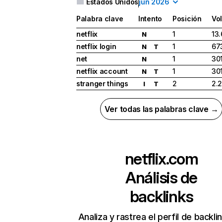
Estados Unidos
jun 2026
Palabra clave
Intento
Posición
Vo
netflix
1
13
N
netflix login
1
67
N
T
net
1
30
N
netflix account
1
30
N
T
stranger things
2
2.
I
T
Ver todas las palabras clave →
netflix.com
Análisis de
backlinks
Analiza y rastrea el perfil de backli