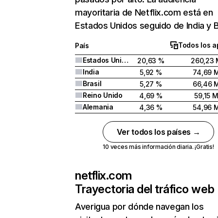
mayoritaria de Netflix.com está en
Estados Unidos seguido de India y Br
Todos los a
País
Estados Unidos
20,63 %
260,23 
India
5,92 %
74,69 
Brasil
5,27 %
66,46 
Reino Unido
4,69 %
59,15 
Alemania
4,36 %
54,96 
Ver todos los países →
10 veces más información diaria. ¡Gratis!
netflix.com
Trayectoria del tráfico web
Averigua por dónde navegan los