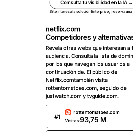
Comsulta tu visibilidad en la IA 
Si te interesa la solución Enterprise,
¡reserva un
netflix.com
Competidores y alternativa
Revela otras webs que interesan a 
audiencia. Consulta la lista de domi
por los que navegan los usuarios a
continuación de. El público de
Netflix.comtambién visita
rottentomatoes.com, seguido de
justwatch.com y tvguide.com.
rottentomatoes.com
#
1
93,75 M
Visitas: