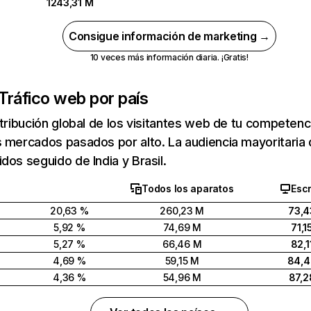
1243,31 M
Consigue información de marketing →
10 veces más información diaria. ¡Gratis!
Tráfico web por país
stribución global de los visitantes web de tu competen
 mercados pasados por alto. La audiencia mayoritaria 
dos seguido de India y Brasil.
Todos los aparatos
Escr
20,63 %
260,23 M
73,4
5,92 %
74,69 M
71,1
5,27 %
66,46 M
82,1
4,69 %
59,15 M
84,
4,36 %
54,96 M
87,2