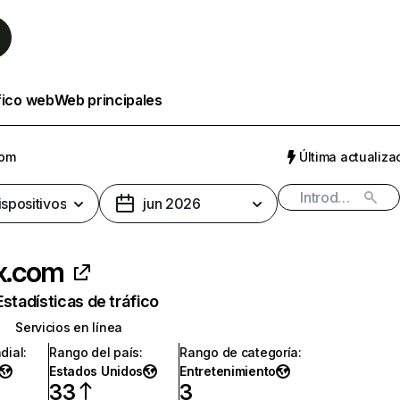
fico web
Web principales
com
Última actualizac
ispositivos
jun 2026
ix.com
Estadísticas de tráfico
Servicios en línea
dial
:
Rango del país
:
Rango de categoría
:
Estados Unidos
Entretenimiento
33
3