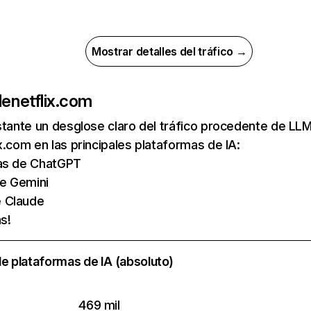
Mostrar detalles del tráfico →
de
netflix.com
nstante un desglose claro del tráfico procedente de 
x.com en las principales plataformas de IA:
tas de ChatGPT
de Gemini
e Claude
s!
e plataformas de IA (absoluto)
469 mil