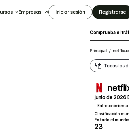
ursos
Empresas
Iniciar sesión
Registrarse
Comprueba el trá
Principal
/
netflix.
Todos los d
netfl
junio de 2026 
Entretenimiento
Clasificación mun
En todo el mundo
23