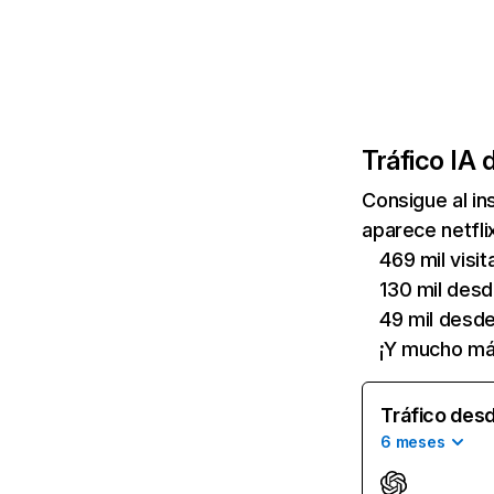
Tráfico IA 
Consigue al i
aparece netfli
469 mil visi
130 mil des
49 mil desd
¡Y mucho má
Tráfico desd
6 meses