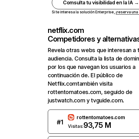
Comsulta tu visibilidad en la IA 
Si te interesa la solución Enterprise,
¡reserva un
netflix.com
Competidores y alternativa
Revela otras webs que interesan a 
audiencia. Consulta la lista de domi
por los que navegan los usuarios a
continuación de. El público de
Netflix.comtambién visita
rottentomatoes.com, seguido de
justwatch.com y tvguide.com.
rottentomatoes.com
#
1
93,75 M
Visitas: