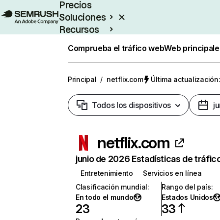
Precios
Soluciones
Recursos
Empresas
Comprueba el tráfico web
Web principale
Principal
/
netflix.com
Última actualización:
Todos los dispositivos
j
netflix.com
junio de 2026 Estadísticas de tráfic
Entretenimiento
Servicios en línea
Clasificación mundial
:
Rango del país
:
En todo el mundo
Estados Unidos
23
33