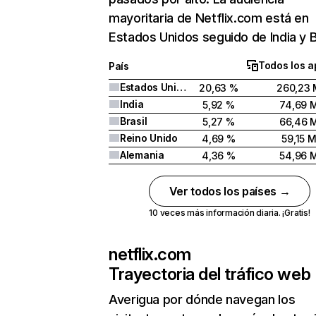
mayoritaria de Netflix.com está en
Estados Unidos seguido de India y Br
Todos los a
País
Estados Unidos
20,63 %
260,23 
India
5,92 %
74,69 
Brasil
5,27 %
66,46 
Reino Unido
4,69 %
59,15 
Alemania
4,36 %
54,96 
Ver todos los países →
10 veces más información diaria. ¡Gratis!
netflix.com
Trayectoria del tráfico web
Averigua por dónde navegan los