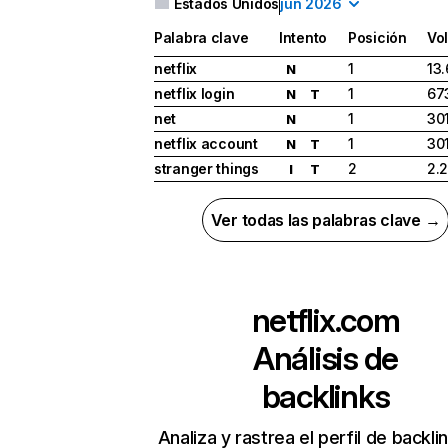
Estados Unidos
jun 2026
Palabra clave
Intento
Posición
Vo
netflix
1
13
N
netflix login
1
67
N
T
net
1
30
N
netflix account
1
30
N
T
stranger things
2
2.
I
T
Ver todas las palabras clave →
netflix.com
Análisis de
backlinks
Analiza y rastrea el perfil de backli