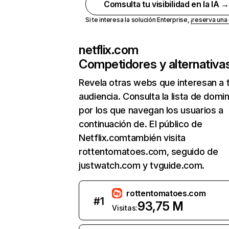
Comsulta tu visibilidad en la IA 
Si te interesa la solución Enterprise,
¡reserva un
netflix.com
Competidores y alternativa
Revela otras webs que interesan a 
audiencia. Consulta la lista de domi
por los que navegan los usuarios a
continuación de. El público de
Netflix.comtambién visita
rottentomatoes.com, seguido de
justwatch.com y tvguide.com.
rottentomatoes.com
#
1
93,75 M
Visitas: