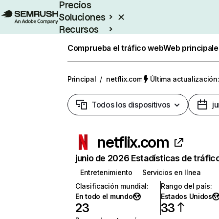
Precios
Soluciones
Recursos
Empresas
Comprueba el tráfico web
Web principale
Principal
/
netflix.com
Última actualización:
Todos los dispositivos
j
netflix.com
junio de 2026 Estadísticas de tráfic
Entretenimiento
Servicios en línea
Clasificación mundial
:
Rango del país
:
En todo el mundo
Estados Unidos
23
33