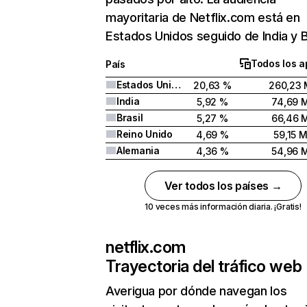
mayoritaria de Netflix.com está en
Estados Unidos seguido de India y Br
Todos los a
País
Estados Unidos
20,63 %
260,23 
India
5,92 %
74,69 
Brasil
5,27 %
66,46 
Reino Unido
4,69 %
59,15 
Alemania
4,36 %
54,96 
Ver todos los países →
10 veces más información diaria. ¡Gratis!
netflix.com
Trayectoria del tráfico web
Averigua por dónde navegan los