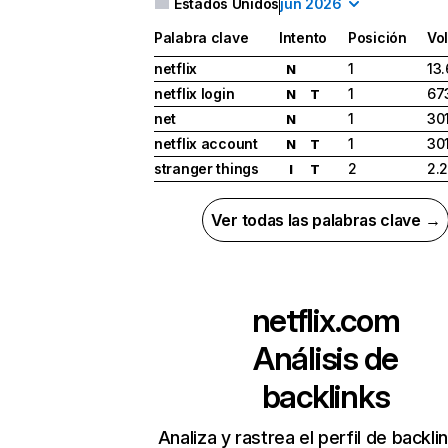
Estados Unidos
jun 2026
Palabra clave
Intento
Posición
Vo
netflix
1
13
N
netflix login
1
67
N
T
net
1
30
N
netflix account
1
30
N
T
stranger things
2
2.
I
T
Ver todas las palabras clave →
netflix.com
Análisis de
backlinks
Analiza y rastrea el perfil de backli