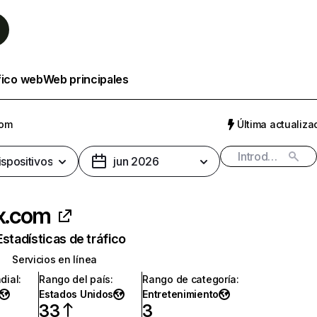
fico web
Web principales
com
Última actualizac
ispositivos
jun 2026
ix.com
Estadísticas de tráfico
Servicios en línea
dial
:
Rango del país
:
Rango de categoría
:
Estados Unidos
Entretenimiento
33
3