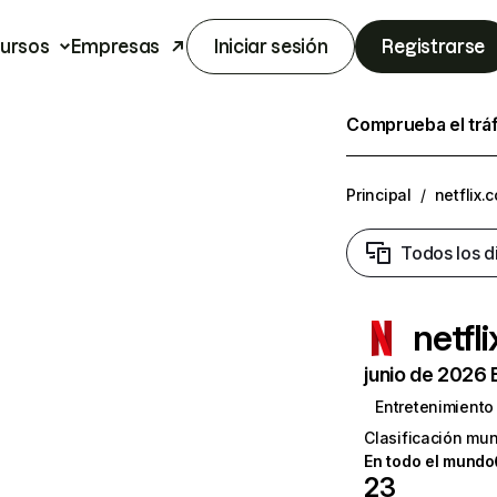
ursos
Empresas
Iniciar sesión
Registrarse
Comprueba el trá
Principal
/
netflix.
Todos los d
netfl
junio de 2026 
Entretenimiento
Clasificación mun
En todo el mundo
23