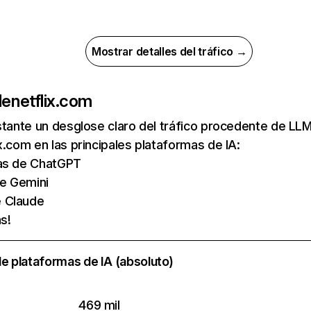
Mostrar detalles del tráfico →
de
netflix.com
nstante un desglose claro del tráfico procedente de 
x.com en las principales plataformas de IA:
tas de ChatGPT
de Gemini
e Claude
s!
e plataformas de IA (absoluto)
469 mil