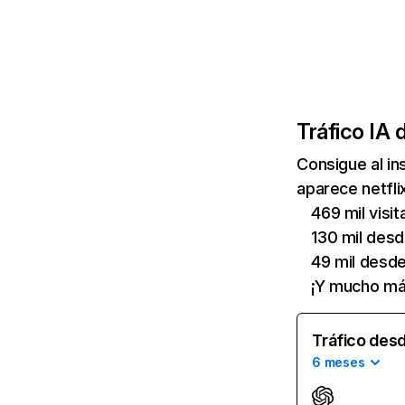
Tráfico IA 
Consigue al i
aparece netfli
469 mil visi
130 mil des
49 mil desd
¡Y mucho má
Tráfico desd
6 meses