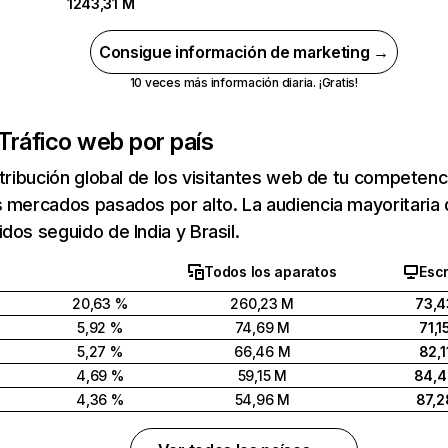
1243,31 M
Consigue información de marketing →
10 veces más información diaria. ¡Gratis!
Tráfico web por país
stribución global de los visitantes web de tu competen
 mercados pasados por alto. La audiencia mayoritaria 
dos seguido de India y Brasil.
Todos los aparatos
Escr
20,63 %
260,23 M
73,4
5,92 %
74,69 M
71,1
5,27 %
66,46 M
82,1
4,69 %
59,15 M
84,
4,36 %
54,96 M
87,2