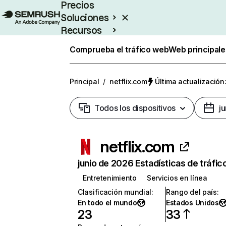
Precios
Soluciones
Recursos
Empresas
Comprueba el tráfico web
Web principale
Principal
/
netflix.com
Última actualización:
Todos los dispositivos
j
netflix.com
junio de 2026 Estadísticas de tráfic
Entretenimiento
Servicios en línea
Clasificación mundial
:
Rango del país
:
En todo el mundo
Estados Unidos
23
33