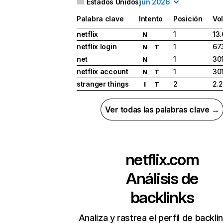
Estados Unidos
jun 2026
Palabra clave
Intento
Posición
Vo
netflix
1
13
N
netflix login
1
67
N
T
net
1
30
N
netflix account
1
30
N
T
stranger things
2
2.
I
T
Ver todas las palabras clave →
netflix.com
Análisis de
backlinks
Analiza y rastrea el perfil de backli