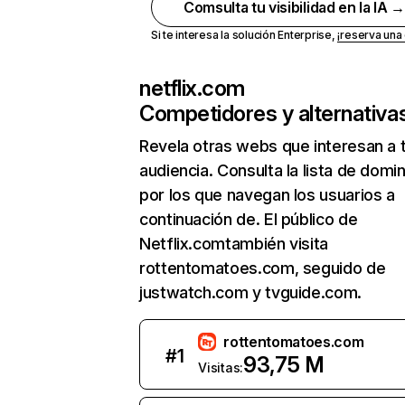
Comsulta tu visibilidad en la IA 
Si te interesa la solución Enterprise,
¡reserva un
netflix.com
Competidores y alternativa
Revela otras webs que interesan a 
audiencia. Consulta la lista de domi
por los que navegan los usuarios a
continuación de. El público de
Netflix.comtambién visita
rottentomatoes.com, seguido de
justwatch.com y tvguide.com.
rottentomatoes.com
#
1
93,75 M
Visitas: