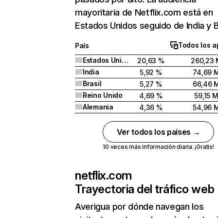
mayoritaria de Netflix.com está en
Estados Unidos seguido de India y Br
Todos los a
País
Estados Unidos
20,63 %
260,23 
India
5,92 %
74,69 
Brasil
5,27 %
66,46 
Reino Unido
4,69 %
59,15 
Alemania
4,36 %
54,96 
Ver todos los países →
10 veces más información diaria. ¡Gratis!
netflix.com
Trayectoria del tráfico web
Averigua por dónde navegan los