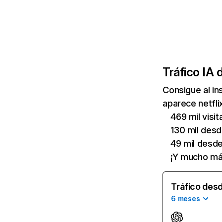
Tráfico IA 
Consigue al i
aparece netfli
469 mil visi
130 mil des
49 mil desd
¡Y mucho má
Tráfico desd
6 meses