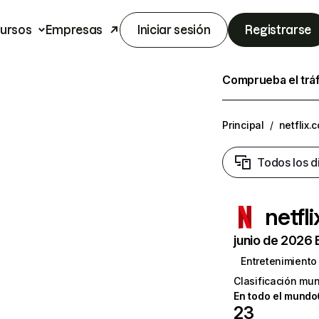
ursos
Empresas
Iniciar sesión
Registrarse
Comprueba el trá
Principal
/
netflix.
Todos los d
netfl
junio de 2026 
Entretenimiento
Clasificación mun
En todo el mundo
23