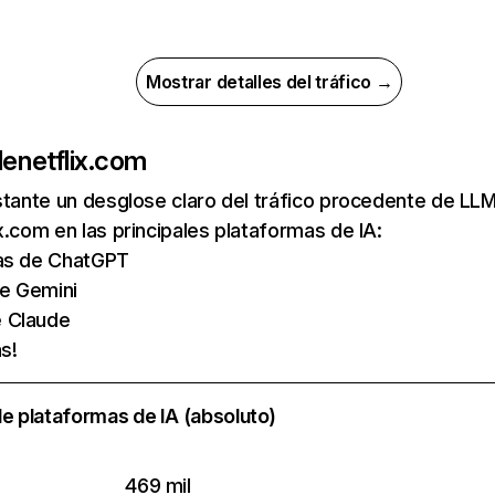
Mostrar detalles del tráfico →
de
netflix.com
nstante un desglose claro del tráfico procedente de 
x.com en las principales plataformas de IA:
tas de ChatGPT
de Gemini
e Claude
s!
e plataformas de IA (absoluto)
469 mil