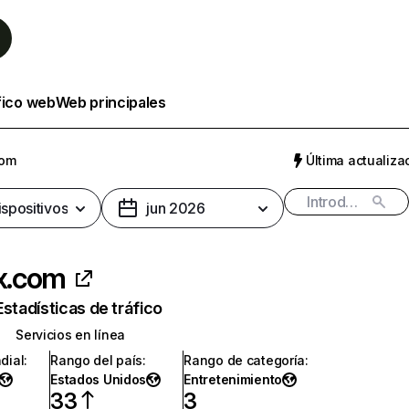
fico web
Web principales
com
Última actualizac
ispositivos
jun 2026
ix.com
Estadísticas de tráfico
Servicios en línea
dial
:
Rango del país
:
Rango de categoría
:
Estados Unidos
Entretenimiento
33
3