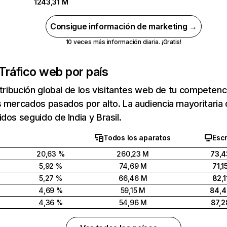
1243,31 M
Consigue información de marketing →
10 veces más información diaria. ¡Gratis!
Tráfico web por país
stribución global de los visitantes web de tu competen
 mercados pasados por alto. La audiencia mayoritaria 
dos seguido de India y Brasil.
Todos los aparatos
Escr
20,63 %
260,23 M
73,4
5,92 %
74,69 M
71,1
5,27 %
66,46 M
82,1
4,69 %
59,15 M
84,
4,36 %
54,96 M
87,2