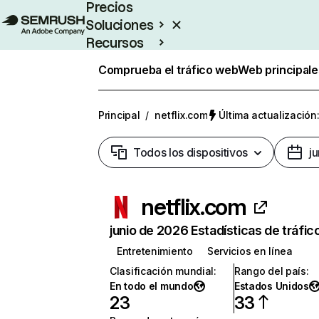
Precios
Soluciones
Recursos
Empresas
Comprueba el tráfico web
Web principale
Principal
/
netflix.com
Última actualización:
Todos los dispositivos
j
netflix.com
junio de 2026 Estadísticas de tráfic
Entretenimiento
Servicios en línea
Clasificación mundial
:
Rango del país
:
En todo el mundo
Estados Unidos
23
33