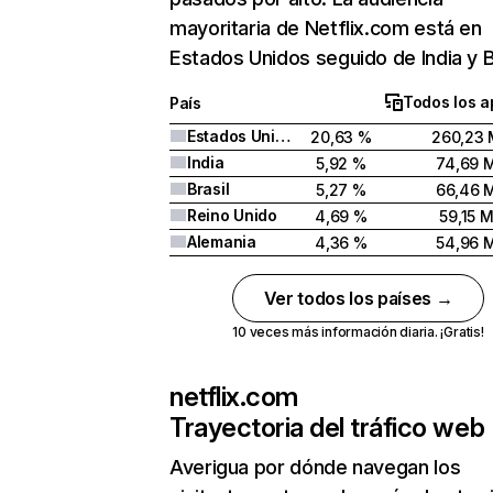
mayoritaria de Netflix.com está en
Estados Unidos seguido de India y Br
Todos los a
País
Estados Unidos
20,63 %
260,23 
India
5,92 %
74,69 
Brasil
5,27 %
66,46 
Reino Unido
4,69 %
59,15 
Alemania
4,36 %
54,96 
Ver todos los países →
10 veces más información diaria. ¡Gratis!
netflix.com
Trayectoria del tráfico web
Averigua por dónde navegan los