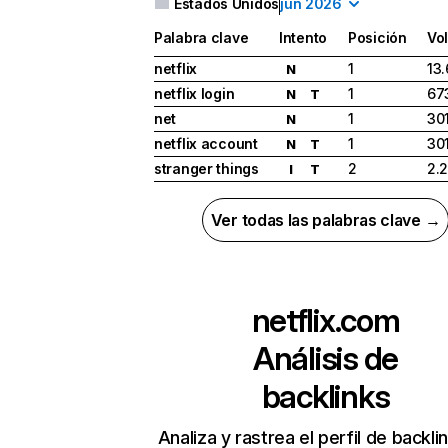
Estados Unidos
jun 2026
Palabra clave
Intento
Posición
Vo
netflix
1
13
N
netflix login
1
67
N
T
net
1
30
N
netflix account
1
30
N
T
stranger things
2
2.
I
T
Ver todas las palabras clave →
netflix.com
Análisis de
backlinks
Analiza y rastrea el perfil de backli