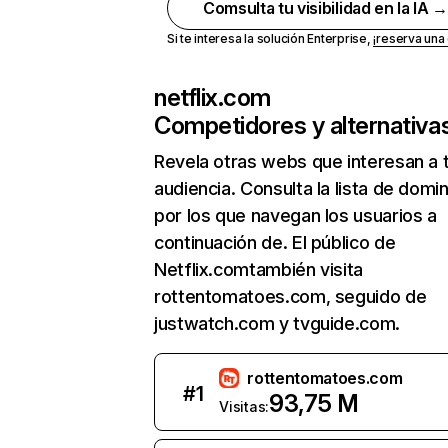
Comsulta tu visibilidad en la IA 
Si te interesa la solución Enterprise,
¡reserva un
netflix.com
Competidores y alternativa
Revela otras webs que interesan a 
audiencia. Consulta la lista de domi
por los que navegan los usuarios a
continuación de. El público de
Netflix.comtambién visita
rottentomatoes.com, seguido de
justwatch.com y tvguide.com.
rottentomatoes.com
#
1
93,75 M
Visitas: