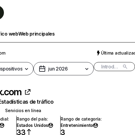
fico web
Web principales
com
Última actualizac
ispositivos
jun 2026
ix.com
Estadísticas de tráfico
Servicios en línea
dial
:
Rango del país
:
Rango de categoría
:
Estados Unidos
Entretenimiento
33
3