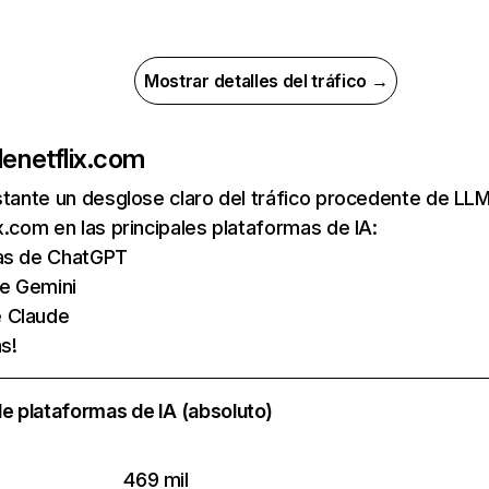
Mostrar detalles del tráfico →
de
netflix.com
nstante un desglose claro del tráfico procedente de 
x.com en las principales plataformas de IA:
tas de ChatGPT
de Gemini
e Claude
s!
e plataformas de IA (absoluto)
469 mil