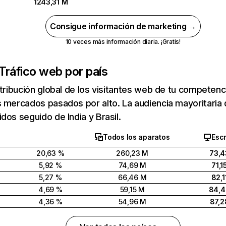
1243,31 M
Consigue información de marketing →
10 veces más información diaria. ¡Gratis!
Tráfico web por país
stribución global de los visitantes web de tu competen
 mercados pasados por alto. La audiencia mayoritaria 
dos seguido de India y Brasil.
Todos los aparatos
Escr
20,63 %
260,23 M
73,4
5,92 %
74,69 M
71,1
5,27 %
66,46 M
82,1
4,69 %
59,15 M
84,
4,36 %
54,96 M
87,2