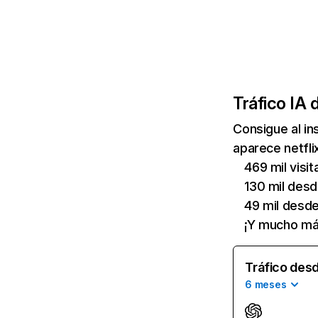
Tráfico IA 
Consigue al i
aparece netfli
469 mil visi
130 mil des
49 mil desd
¡Y mucho má
Tráfico desd
6 meses