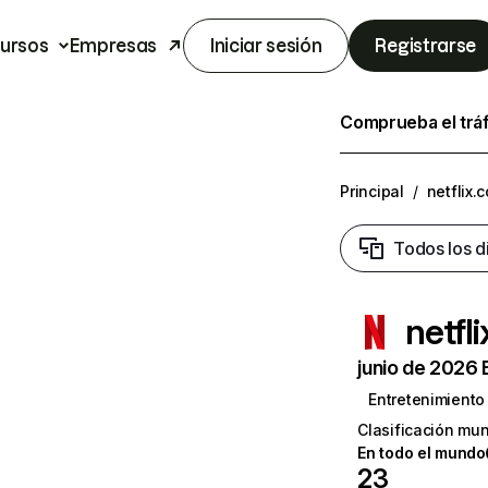
ursos
Empresas
Iniciar sesión
Registrarse
Comprueba el trá
Principal
/
netflix.
Todos los d
netfl
junio de 2026 
Entretenimiento
Clasificación mun
En todo el mundo
23