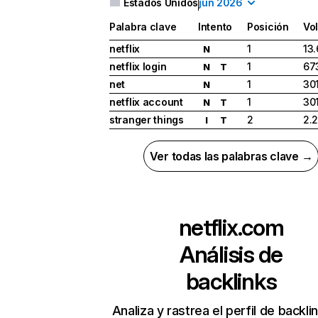
Estados Unidos
jun 2026
Palabra clave
Intento
Posición
Vo
netflix
1
13
N
netflix login
1
67
N
T
net
1
30
N
netflix account
1
30
N
T
stranger things
2
2.
I
T
Ver todas las palabras clave →
netflix.com
Análisis de
backlinks
Analiza y rastrea el perfil de backli