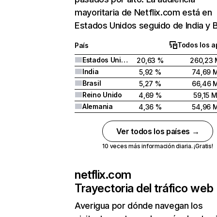
mayoritaria de Netflix.com está en
Estados Unidos seguido de India y Br
Todos los a
País
Estados Unidos
20,63 %
260,23 
India
5,92 %
74,69 
Brasil
5,27 %
66,46 
Reino Unido
4,69 %
59,15 
Alemania
4,36 %
54,96 
Ver todos los países →
10 veces más información diaria. ¡Gratis!
netflix.com
Trayectoria del tráfico web
Averigua por dónde navegan los