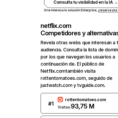
Comsulta tu visibilidad en la IA 
Si te interesa la solución Enterprise,
¡reserva un
netflix.com
Competidores y alternativa
Revela otras webs que interesan a 
audiencia. Consulta la lista de domi
por los que navegan los usuarios a
continuación de. El público de
Netflix.comtambién visita
rottentomatoes.com, seguido de
justwatch.com y tvguide.com.
rottentomatoes.com
#
1
93,75 M
Visitas: