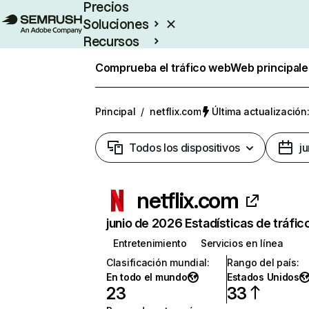
Precios
Soluciones
Recursos
Empresas
Comprueba el tráfico web
Web principale
Principal
/
netflix.com
Última actualización:
Todos los dispositivos
j
netflix.com
junio de 2026 Estadísticas de tráfic
Entretenimiento
Servicios en línea
Clasificación mundial
:
Rango del país
:
En todo el mundo
Estados Unidos
23
33