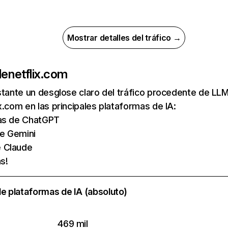
Mostrar detalles del tráfico →
de
netflix.com
nstante un desglose claro del tráfico procedente de 
x.com en las principales plataformas de IA:
tas de ChatGPT
de Gemini
e Claude
s!
e plataformas de IA (absoluto)
469 mil