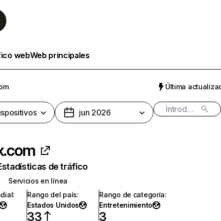
fico web
Web principales
com
Última actualizac
ispositivos
jun 2026
ix.com
Estadísticas de tráfico
Servicios en línea
dial
:
Rango del país
:
Rango de categoría
:
Estados Unidos
Entretenimiento
33
3