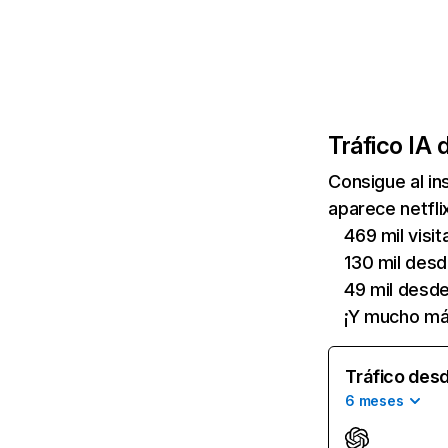
Tráfico IA 
Consigue al i
aparece netfli
469 mil visi
130 mil des
49 mil desd
¡Y mucho má
Tráfico desd
6 meses