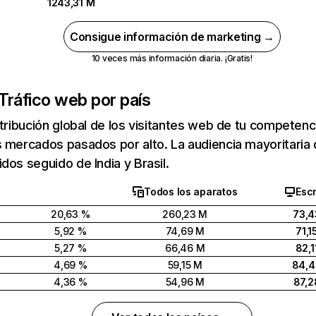
1243,31 M
Consigue información de marketing →
10 veces más información diaria. ¡Gratis!
Tráfico web por país
stribución global de los visitantes web de tu competen
 mercados pasados por alto. La audiencia mayoritaria 
dos seguido de India y Brasil.
Todos los aparatos
Escr
20,63 %
260,23 M
73,4
5,92 %
74,69 M
71,1
5,27 %
66,46 M
82,1
4,69 %
59,15 M
84,
4,36 %
54,96 M
87,2