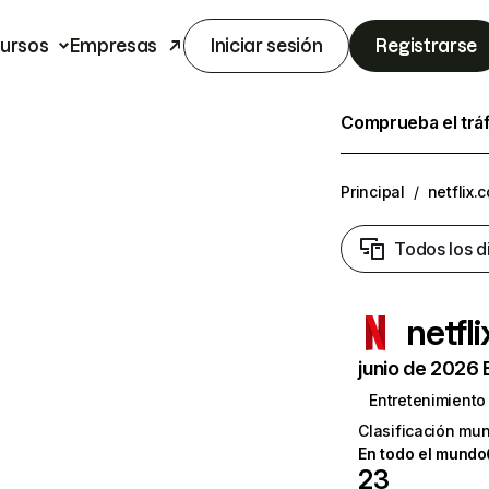
ursos
Empresas
Iniciar sesión
Registrarse
Comprueba el trá
Principal
/
netflix.
Todos los d
netfl
junio de 2026 
Entretenimiento
Clasificación mun
En todo el mundo
23