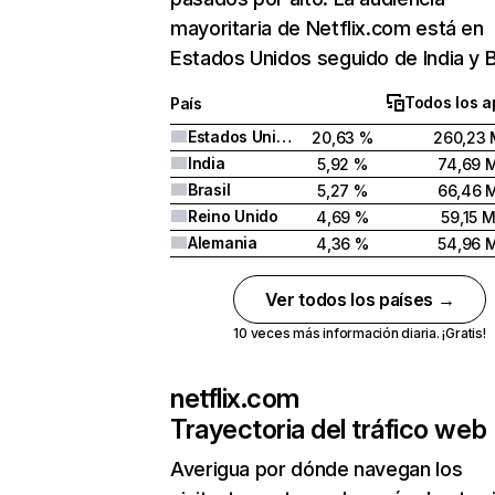
mayoritaria de Netflix.com está en
Estados Unidos seguido de India y Br
Todos los a
País
Estados Unidos
20,63 %
260,23 
India
5,92 %
74,69 
Brasil
5,27 %
66,46 
Reino Unido
4,69 %
59,15 
Alemania
4,36 %
54,96 
Ver todos los países →
10 veces más información diaria. ¡Gratis!
netflix.com
Trayectoria del tráfico web
Averigua por dónde navegan los