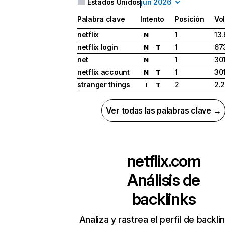
Estados Unidos
jun 2026
Palabra clave
Intento
Posición
Vo
netflix
1
13
N
netflix login
1
67
N
T
net
1
30
N
netflix account
1
30
N
T
stranger things
2
2.
I
T
Ver todas las palabras clave →
netflix.com
Análisis de
backlinks
Analiza y rastrea el perfil de backli