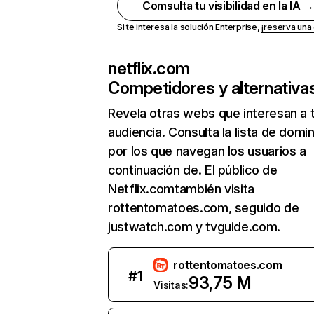
Comsulta tu visibilidad en la IA 
Si te interesa la solución Enterprise,
¡reserva un
netflix.com
Competidores y alternativa
Revela otras webs que interesan a 
audiencia. Consulta la lista de domi
por los que navegan los usuarios a
continuación de. El público de
Netflix.comtambién visita
rottentomatoes.com, seguido de
justwatch.com y tvguide.com.
rottentomatoes.com
#
1
93,75 M
Visitas: