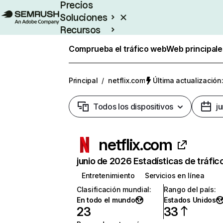
Precios
Soluciones
Recursos
Empresas
Comprueba el tráfico web
Web principale
Principal
/
netflix.com
Última actualización:
Todos los dispositivos
j
netflix.com
junio de 2026 Estadísticas de tráfic
Entretenimiento
Servicios en línea
Clasificación mundial
:
Rango del país
:
En todo el mundo
Estados Unidos
23
33