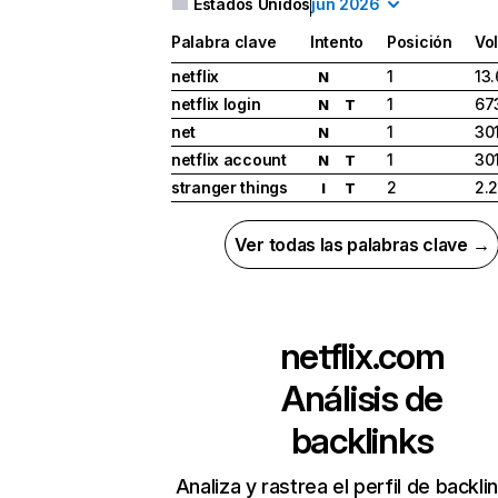
Estados Unidos
jun 2026
Palabra clave
Intento
Posición
Vo
netflix
1
13
N
netflix login
1
67
N
T
net
1
30
N
netflix account
1
30
N
T
stranger things
2
2.
I
T
Ver todas las palabras clave →
netflix.com
Análisis de
backlinks
Analiza y rastrea el perfil de backli