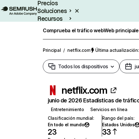
Precios
Soluciones
Recursos
Empresas
Comprueba el tráfico web
Web principale
Principal
/
netflix.com
Última actualización:
Todos los dispositivos
j
netflix.com
junio de 2026 Estadísticas de tráfic
Entretenimiento
Servicios en línea
Clasificación mundial
:
Rango del país
:
En todo el mundo
Estados Unidos
23
33