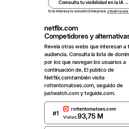
Comsulta tu visibilidad en la IA 
Si te interesa la solución Enterprise,
¡reserva un
netflix.com
Competidores y alternativa
Revela otras webs que interesan a 
audiencia. Consulta la lista de domi
por los que navegan los usuarios a
continuación de. El público de
Netflix.comtambién visita
rottentomatoes.com, seguido de
justwatch.com y tvguide.com.
rottentomatoes.com
#
1
93,75 M
Visitas: