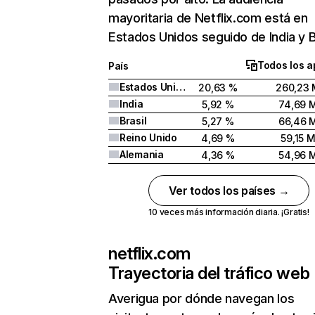
mayoritaria de Netflix.com está en
Estados Unidos seguido de India y Br
Todos los a
País
Estados Unidos
20,63 %
260,23 
India
5,92 %
74,69 
Brasil
5,27 %
66,46 
Reino Unido
4,69 %
59,15 
Alemania
4,36 %
54,96 
Ver todos los países →
10 veces más información diaria. ¡Gratis!
netflix.com
Trayectoria del tráfico web
Averigua por dónde navegan los