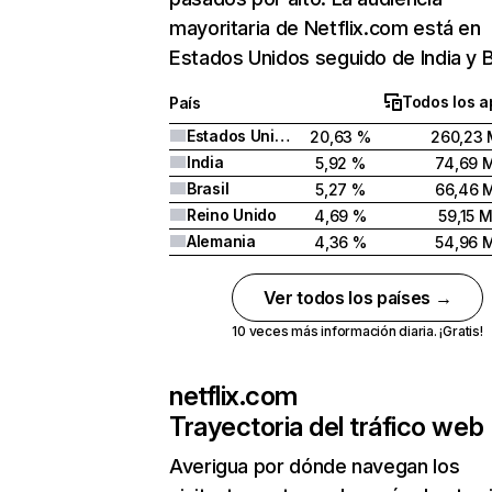
mayoritaria de Netflix.com está en
Estados Unidos seguido de India y Br
Todos los a
País
Estados Unidos
20,63 %
260,23 
India
5,92 %
74,69 
Brasil
5,27 %
66,46 
Reino Unido
4,69 %
59,15 
Alemania
4,36 %
54,96 
Ver todos los países →
10 veces más información diaria. ¡Gratis!
netflix.com
Trayectoria del tráfico web
Averigua por dónde navegan los