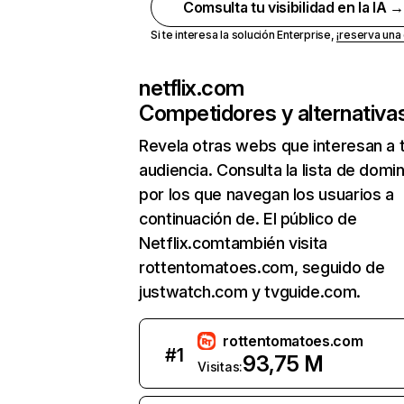
Comsulta tu visibilidad en la IA 
Si te interesa la solución Enterprise,
¡reserva un
netflix.com
Competidores y alternativa
Revela otras webs que interesan a 
audiencia. Consulta la lista de domi
por los que navegan los usuarios a
continuación de. El público de
Netflix.comtambién visita
rottentomatoes.com, seguido de
justwatch.com y tvguide.com.
rottentomatoes.com
#
1
93,75 M
Visitas: