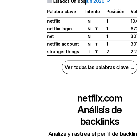
Estados Unidos
jun 2026
Palabra clave
Intento
Posición
Vo
netflix
1
13
N
netflix login
1
67
N
T
net
1
30
N
netflix account
1
30
N
T
stranger things
2
2.
I
T
Ver todas las palabras clave →
netflix.com
Análisis de
backlinks
Analiza y rastrea el perfil de backli