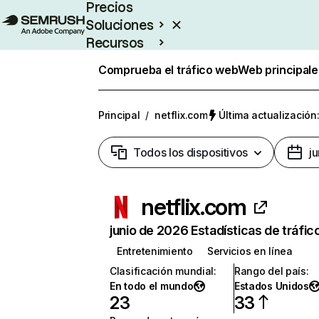
Precios
Soluciones
Recursos
Empresas
Comprueba el tráfico web
Web principale
Principal
/
netflix.com
Última actualización:
Todos los dispositivos
j
netflix.com
junio de 2026 Estadísticas de tráfic
Entretenimiento
Servicios en línea
Clasificación mundial
:
Rango del país
:
En todo el mundo
Estados Unidos
23
33