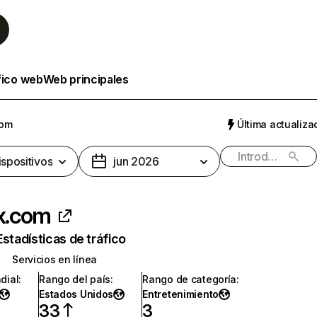
fico web
Web principales
com
Última actualizac
ispositivos
jun 2026
ix.com
Estadísticas de tráfico
Servicios en línea
dial
:
Rango del país
:
Rango de categoría
:
Estados Unidos
Entretenimiento
33
3