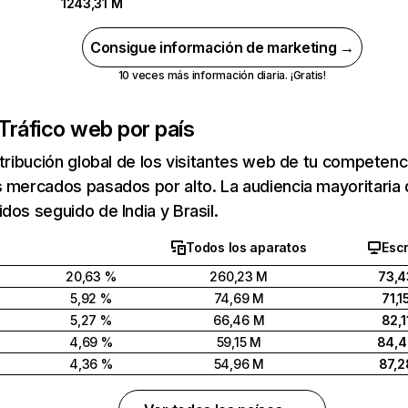
1243,31 M
Consigue información de marketing →
10 veces más información diaria. ¡Gratis!
Tráfico web por país
stribución global de los visitantes web de tu competen
 mercados pasados por alto. La audiencia mayoritaria 
dos seguido de India y Brasil.
Todos los aparatos
Escr
20,63 %
260,23 M
73,4
5,92 %
74,69 M
71,1
5,27 %
66,46 M
82,1
4,69 %
59,15 M
84,
4,36 %
54,96 M
87,2