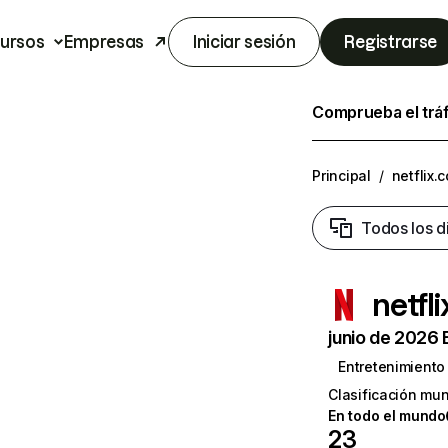
ursos
Empresas
Iniciar sesión
Registrarse
Comprueba el trá
Principal
/
netflix.
Todos los d
netfl
junio de 2026 
Entretenimiento
Clasificación mun
En todo el mundo
23