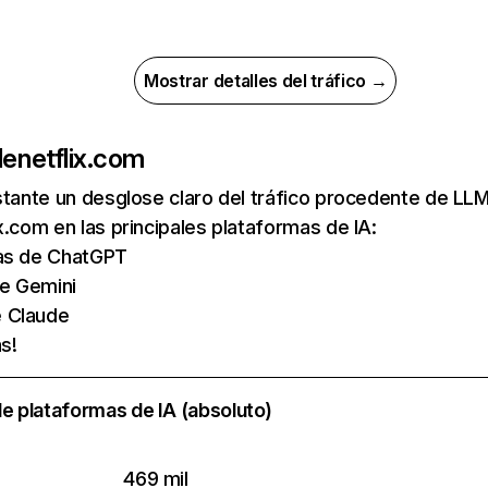
Mostrar detalles del tráfico →
de
netflix.com
nstante un desglose claro del tráfico procedente de 
x.com en las principales plataformas de IA:
tas de ChatGPT
de Gemini
e Claude
s!
e plataformas de IA (absoluto)
469 mil