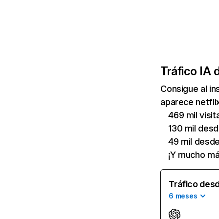
Tráfico IA 
Consigue al i
aparece netfli
469 mil visi
130 mil des
49 mil desd
¡Y mucho má
Tráfico desd
6 meses