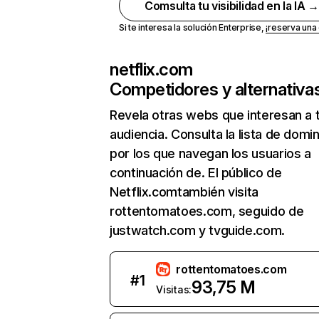
Comsulta tu visibilidad en la IA 
Si te interesa la solución Enterprise,
¡reserva un
netflix.com
Competidores y alternativa
Revela otras webs que interesan a 
audiencia. Consulta la lista de domi
por los que navegan los usuarios a
continuación de. El público de
Netflix.comtambién visita
rottentomatoes.com, seguido de
justwatch.com y tvguide.com.
rottentomatoes.com
#
1
93,75 M
Visitas: