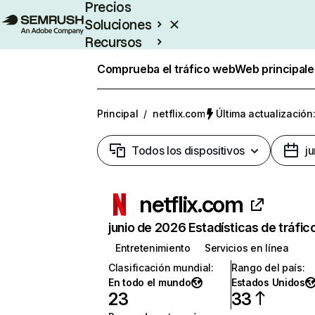
Precios
Soluciones
Recursos
Empresas
Comprueba el tráfico web
Web principale
Principal
/
netflix.com
Última actualización:
Todos los dispositivos
j
netflix.com
junio de 2026 Estadísticas de tráfic
Entretenimiento
Servicios en línea
Clasificación mundial
:
Rango del país
:
En todo el mundo
Estados Unidos
23
33