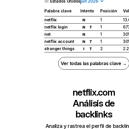
Estados Unidos
jun 2026
Palabra clave
Intento
Posición
Vo
netflix
1
13
N
netflix login
1
67
N
T
net
1
30
N
netflix account
1
30
N
T
stranger things
2
2.
I
T
Ver todas las palabras clave →
netflix.com
Análisis de
backlinks
Analiza y rastrea el perfil de backli