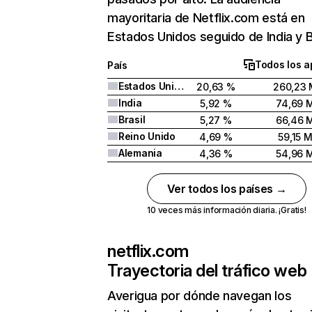
mayoritaria de Netflix.com está en
Estados Unidos seguido de India y Br
Todos los a
País
Estados Unidos
20,63 %
260,23 
India
5,92 %
74,69 
Brasil
5,27 %
66,46 
Reino Unido
4,69 %
59,15 
Alemania
4,36 %
54,96 
Ver todos los países →
10 veces más información diaria. ¡Gratis!
netflix.com
Trayectoria del tráfico web
Averigua por dónde navegan los