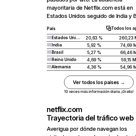
mayoritaria de Netflix.com está en
Estados Unidos seguido de India y Br
Todos los a
País
Estados Unidos
20,63 %
260,23 
India
5,92 %
74,69 
Brasil
5,27 %
66,46 
Reino Unido
4,69 %
59,15 
Alemania
4,36 %
54,96 
Ver todos los países →
10 veces más información diaria. ¡Gratis!
netflix.com
Trayectoria del tráfico web
Averigua por dónde navegan los