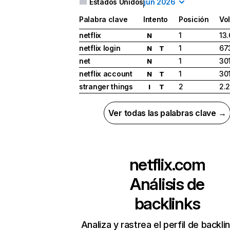
Estados Unidos
jun 2026
Palabra clave
Intento
Posición
Vo
netflix
1
13
N
netflix login
1
67
N
T
net
1
30
N
netflix account
1
30
N
T
stranger things
2
2.
I
T
Ver todas las palabras clave →
netflix.com
Análisis de
backlinks
Analiza y rastrea el perfil de backli