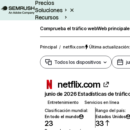
Precios
Soluciones
Recursos
Empresas
Comprueba el tráfico web
Web principale
Principal
/
netflix.com
Última actualización:
Todos los dispositivos
j
netflix.com
junio de 2026 Estadísticas de tráfic
Entretenimiento
Servicios en línea
Clasificación mundial
:
Rango del país
:
En todo el mundo
Estados Unidos
23
33