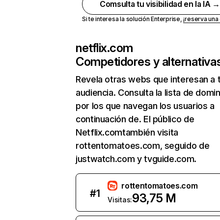
Comsulta tu visibilidad en la IA 
Si te interesa la solución Enterprise,
¡reserva un
netflix.com
Competidores y alternativa
Revela otras webs que interesan a 
audiencia. Consulta la lista de domi
por los que navegan los usuarios a
continuación de. El público de
Netflix.comtambién visita
rottentomatoes.com, seguido de
justwatch.com y tvguide.com.
rottentomatoes.com
#
1
93,75 M
Visitas: