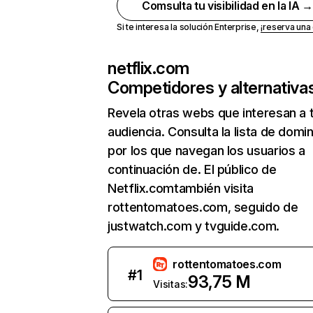
Comsulta tu visibilidad en la IA 
Si te interesa la solución Enterprise,
¡reserva un
netflix.com
Competidores y alternativa
Revela otras webs que interesan a 
audiencia. Consulta la lista de domi
por los que navegan los usuarios a
continuación de. El público de
Netflix.comtambién visita
rottentomatoes.com, seguido de
justwatch.com y tvguide.com.
rottentomatoes.com
#
1
93,75 M
Visitas: