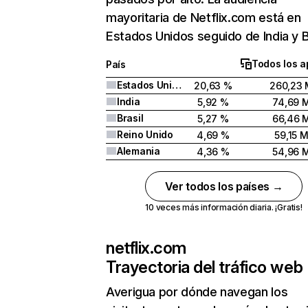
mayoritaria de Netflix.com está en
Estados Unidos seguido de India y Br
Todos los a
País
Estados Unidos
20,63 %
260,23 
India
5,92 %
74,69 
Brasil
5,27 %
66,46 
Reino Unido
4,69 %
59,15 
Alemania
4,36 %
54,96 
Ver todos los países →
10 veces más información diaria. ¡Gratis!
netflix.com
Trayectoria del tráfico web
Averigua por dónde navegan los