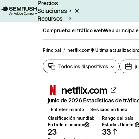
Precios
Soluciones
Recursos
Empresas
Comprueba el tráfico web
Web principale
Principal
/
netflix.com
Última actualización:
Todos los dispositivos
j
netflix.com
junio de 2026 Estadísticas de tráfic
Entretenimiento
Servicios en línea
Clasificación mundial
:
Rango del país
:
En todo el mundo
Estados Unidos
23
33