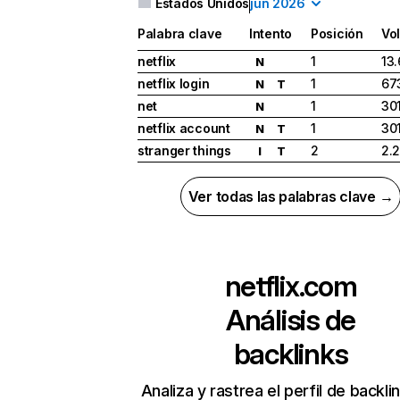
Estados Unidos
jun 2026
Palabra clave
Intento
Posición
Vo
netflix
1
13
N
netflix login
1
67
N
T
net
1
30
N
netflix account
1
30
N
T
stranger things
2
2.
I
T
Ver todas las palabras clave →
netflix.com
Análisis de
backlinks
Analiza y rastrea el perfil de backli