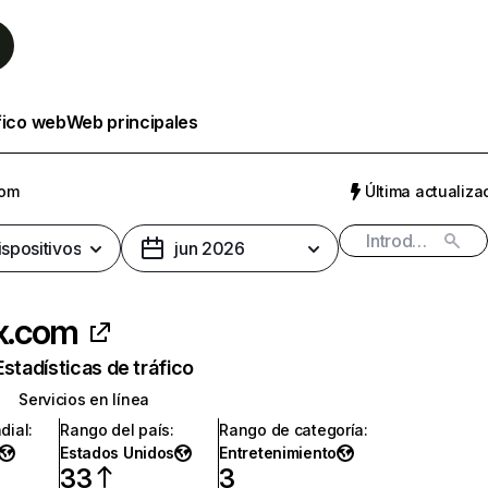
fico web
Web principales
com
Última actualizac
ispositivos
jun 2026
ix.com
Estadísticas de tráfico
Servicios en línea
dial
:
Rango del país
:
Rango de categoría
:
Estados Unidos
Entretenimiento
33
3