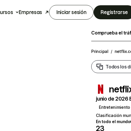
ursos
Empresas
Iniciar sesión
Registrarse
Comprueba el trá
Principal
/
netflix.
Todos los d
netfl
junio de 2026 
Entretenimiento
Clasificación mun
En todo el mundo
23