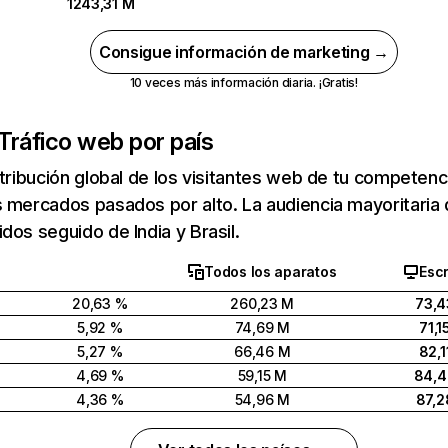
1243,31 M
Consigue información de marketing →
10 veces más información diaria. ¡Gratis!
Tráfico web por país
stribución global de los visitantes web de tu competen
 mercados pasados por alto. La audiencia mayoritaria 
dos seguido de India y Brasil.
Todos los aparatos
Escr
20,63 %
260,23 M
73,4
5,92 %
74,69 M
71,1
5,27 %
66,46 M
82,1
4,69 %
59,15 M
84,
4,36 %
54,96 M
87,2