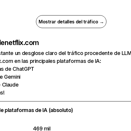
Mostrar detalles del tráfico →
de
netflix.com
nstante un desglose claro del tráfico procedente de 
x.com en las principales plataformas de IA:
tas de ChatGPT
de Gemini
e Claude
s!
e plataformas de IA (absoluto)
469 mil