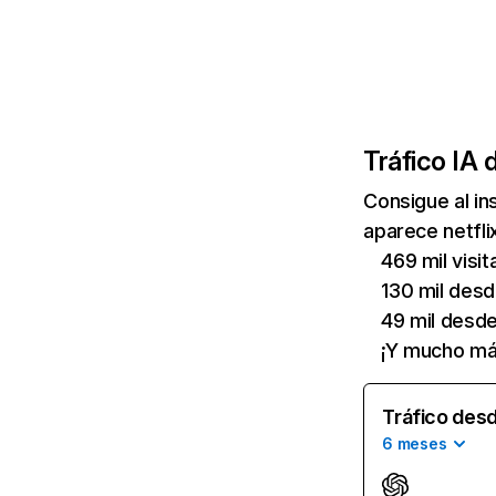
Tráfico IA 
Consigue al i
aparece netfli
469 mil visi
130 mil des
49 mil desd
¡Y mucho má
Tráfico desd
6 meses