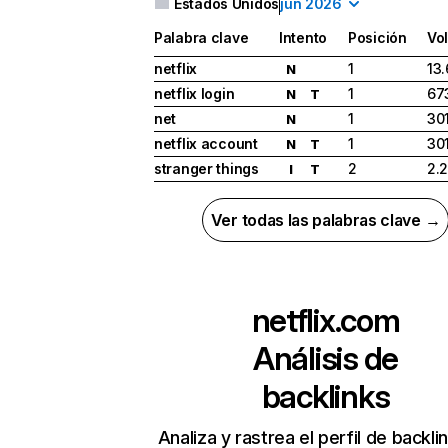
Estados Unidos
jun 2026
Palabra clave
Intento
Posición
Vo
netflix
1
13
N
netflix login
1
67
N
T
net
1
30
N
netflix account
1
30
N
T
stranger things
2
2.
I
T
Ver todas las palabras clave →
netflix.com
Análisis de
backlinks
Analiza y rastrea el perfil de backli