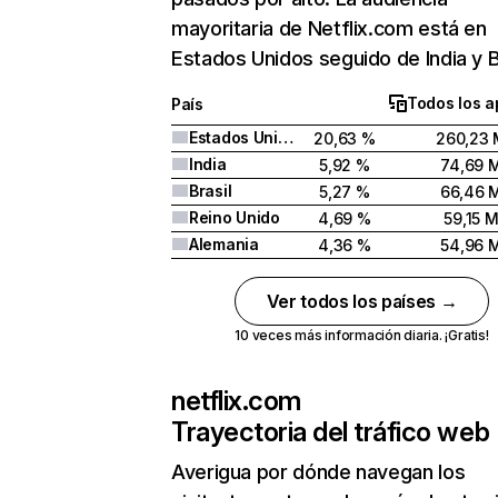
mayoritaria de Netflix.com está en
Estados Unidos seguido de India y Br
Todos los a
País
Estados Unidos
20,63 %
260,23 
India
5,92 %
74,69 
Brasil
5,27 %
66,46 
Reino Unido
4,69 %
59,15 
Alemania
4,36 %
54,96 
Ver todos los países →
10 veces más información diaria. ¡Gratis!
netflix.com
Trayectoria del tráfico web
Averigua por dónde navegan los