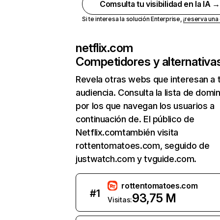
Comsulta tu visibilidad en la IA 
Si te interesa la solución Enterprise,
¡reserva un
netflix.com
Competidores y alternativa
Revela otras webs que interesan a 
audiencia. Consulta la lista de domi
por los que navegan los usuarios a
continuación de. El público de
Netflix.comtambién visita
rottentomatoes.com, seguido de
justwatch.com y tvguide.com.
rottentomatoes.com
#
1
93,75 M
Visitas: