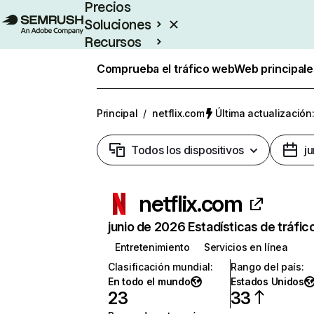
Precios
Soluciones
Recursos
Empresas
Comprueba el tráfico web
Web principale
Principal
/
netflix.com
Última actualización:
Todos los dispositivos
j
netflix.com
junio de 2026 Estadísticas de tráfic
Entretenimiento
Servicios en línea
Clasificación mundial
:
Rango del país
:
En todo el mundo
Estados Unidos
23
33