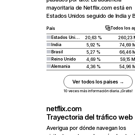
mayoritaria de Netflix.com está en
Estados Unidos seguido de India y Br
Todos los a
País
Estados Unidos
20,63 %
260,23 
India
5,92 %
74,69 
Brasil
5,27 %
66,46 
Reino Unido
4,69 %
59,15 
Alemania
4,36 %
54,96 
Ver todos los países →
10 veces más información diaria. ¡Gratis!
netflix.com
Trayectoria del tráfico web
Averigua por dónde navegan los