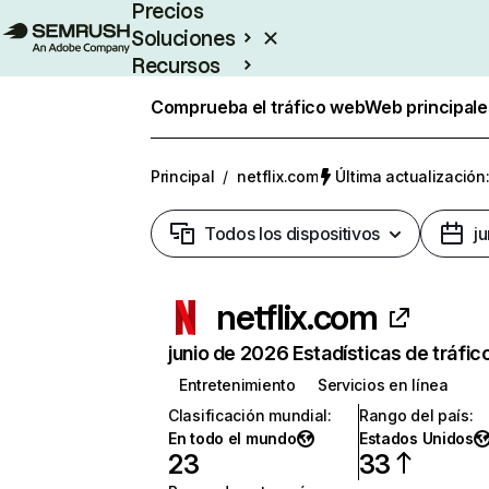
Precios
Soluciones
Recursos
Empresas
Comprueba el tráfico web
Web principale
Principal
/
netflix.com
Última actualización:
Todos los dispositivos
j
netflix.com
junio de 2026 Estadísticas de tráfic
Entretenimiento
Servicios en línea
Clasificación mundial
:
Rango del país
:
En todo el mundo
Estados Unidos
23
33