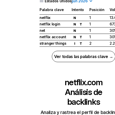
Estados Unidos
jun 2026
Palabra clave
Intento
Posición
Vo
netflix
1
13
N
netflix login
1
67
N
T
net
1
30
N
netflix account
1
30
N
T
stranger things
2
2.
I
T
Ver todas las palabras clave →
netflix.com
Análisis de
backlinks
Analiza y rastrea el perfil de backli