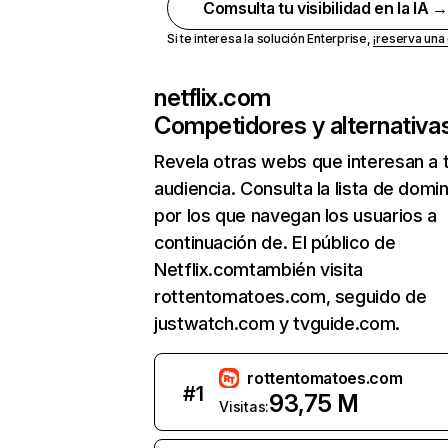
Comsulta tu visibilidad en la IA 
Si te interesa la solución Enterprise,
¡reserva un
netflix.com
Competidores y alternativa
Revela otras webs que interesan a 
audiencia. Consulta la lista de domi
por los que navegan los usuarios a
continuación de. El público de
Netflix.comtambién visita
rottentomatoes.com, seguido de
justwatch.com y tvguide.com.
rottentomatoes.com
#
1
93,75 M
Visitas: