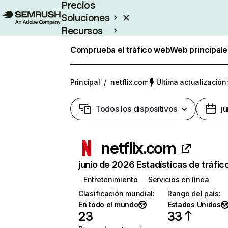
Precios
Soluciones
Recursos
Empresas
Comprueba el tráfico web
Web principale
Principal
/
netflix.com
Última actualización:
Todos los dispositivos
j
netflix.com
junio de 2026 Estadísticas de tráfic
Entretenimiento
Servicios en línea
Clasificación mundial
:
Rango del país
:
En todo el mundo
Estados Unidos
23
33