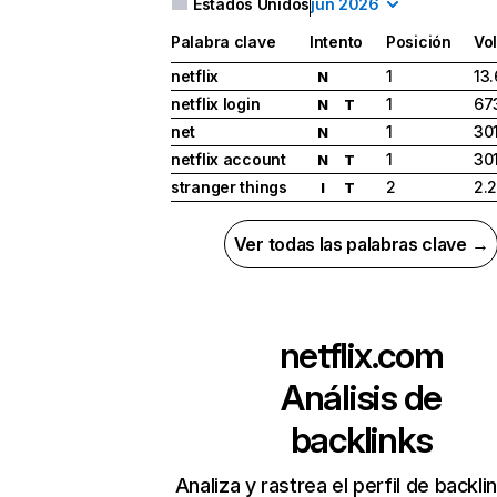
Estados Unidos
jun 2026
Palabra clave
Intento
Posición
Vo
netflix
1
13
N
netflix login
1
67
N
T
net
1
30
N
netflix account
1
30
N
T
stranger things
2
2.
I
T
Ver todas las palabras clave →
netflix.com
Análisis de
backlinks
Analiza y rastrea el perfil de backli