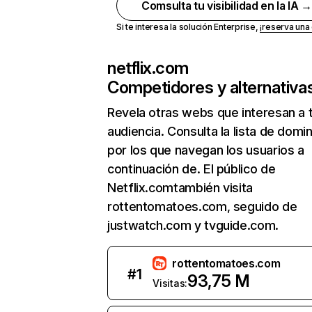
Comsulta tu visibilidad en la IA 
Si te interesa la solución Enterprise,
¡reserva un
netflix.com
Competidores y alternativa
Revela otras webs que interesan a 
audiencia. Consulta la lista de domi
por los que navegan los usuarios a
continuación de. El público de
Netflix.comtambién visita
rottentomatoes.com, seguido de
justwatch.com y tvguide.com.
rottentomatoes.com
#
1
93,75 M
Visitas: