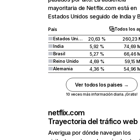
mayoritaria de Netflix.com está en
Estados Unidos seguido de India y Br
Todos los a
País
Estados Unidos
20,63 %
260,23 
India
5,92 %
74,69 
Brasil
5,27 %
66,46 
Reino Unido
4,69 %
59,15 
Alemania
4,36 %
54,96 
Ver todos los países →
10 veces más información diaria. ¡Gratis!
netflix.com
Trayectoria del tráfico web
Averigua por dónde navegan los