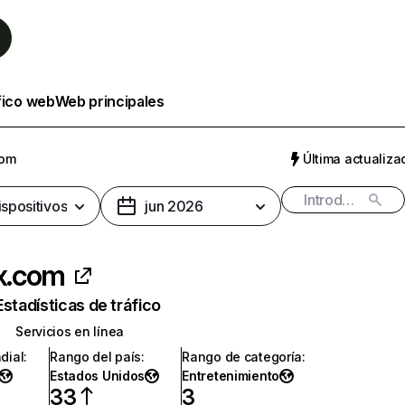
fico web
Web principales
com
Última actualizac
ispositivos
jun 2026
ix.com
Estadísticas de tráfico
Servicios en línea
dial
:
Rango del país
:
Rango de categoría
:
Estados Unidos
Entretenimiento
33
3