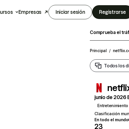
ursos
Empresas
Iniciar sesión
Registrarse
Comprueba el trá
Principal
/
netflix.
Todos los d
netfl
junio de 2026 
Entretenimiento
Clasificación mun
En todo el mundo
23