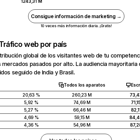
1243,31 M
Consigue información de marketing →
10 veces más información diaria. ¡Gratis!
Tráfico web por país
stribución global de los visitantes web de tu competen
 mercados pasados por alto. La audiencia mayoritaria 
dos seguido de India y Brasil.
Todos los aparatos
Escr
20,63 %
260,23 M
73,4
5,92 %
74,69 M
71,1
5,27 %
66,46 M
82,1
4,69 %
59,15 M
84,
4,36 %
54,96 M
87,2