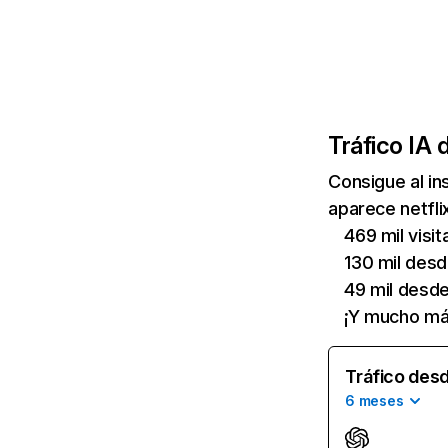
Tráfico IA 
Consigue al i
aparece netfli
469 mil visi
130 mil des
49 mil desd
¡Y mucho má
Tráfico desd
6 meses