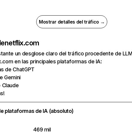
Mostrar detalles del tráfico →
de
netflix.com
nstante un desglose claro del tráfico procedente de 
x.com en las principales plataformas de IA:
tas de ChatGPT
de Gemini
e Claude
s!
e plataformas de IA (absoluto)
469 mil