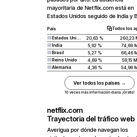
mayoritaria de Netflix.com está en
Estados Unidos seguido de India y Br
Todos los a
País
Estados Unidos
20,63 %
260,23 
India
5,92 %
74,69 
Brasil
5,27 %
66,46 
Reino Unido
4,69 %
59,15 
Alemania
4,36 %
54,96 
Ver todos los países →
10 veces más información diaria. ¡Gratis!
netflix.com
Trayectoria del tráfico web
Averigua por dónde navegan los