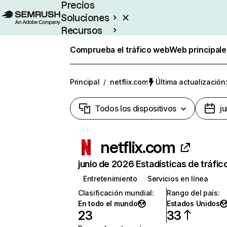
Precios
Soluciones
Recursos
Empresas
Comprueba el tráfico web
Web principale
Principal
/
netflix.com
Última actualización:
Todos los dispositivos
j
netflix.com
junio de 2026 Estadísticas de tráfic
Entretenimiento
Servicios en línea
Clasificación mundial
:
Rango del país
:
En todo el mundo
Estados Unidos
23
33