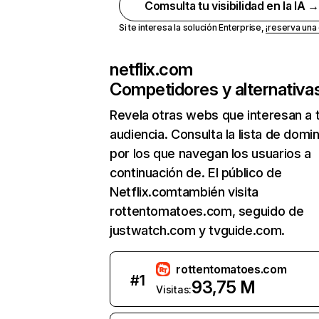
Comsulta tu visibilidad en la IA 
Si te interesa la solución Enterprise,
¡reserva un
netflix.com
Competidores y alternativa
Revela otras webs que interesan a 
audiencia. Consulta la lista de domi
por los que navegan los usuarios a
continuación de. El público de
Netflix.comtambién visita
rottentomatoes.com, seguido de
justwatch.com y tvguide.com.
rottentomatoes.com
#
1
93,75 M
Visitas: