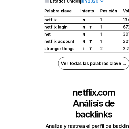
Estados Unidos
jun 2026
Palabra clave
Intento
Posición
Vo
netflix
1
13
N
netflix login
1
67
N
T
net
1
30
N
netflix account
1
30
N
T
stranger things
2
2.
I
T
Ver todas las palabras clave →
netflix.com
Análisis de
backlinks
Analiza y rastrea el perfil de backli