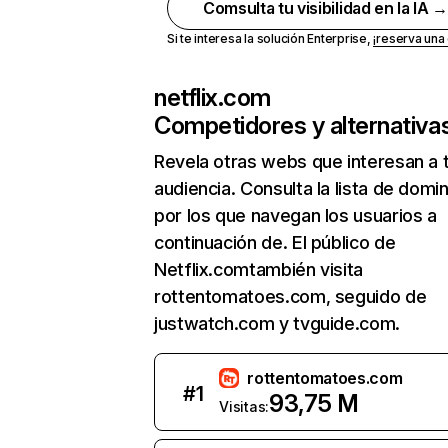
Comsulta tu visibilidad en la IA 
Si te interesa la solución Enterprise,
¡reserva un
netflix.com
Competidores y alternativa
Revela otras webs que interesan a 
audiencia. Consulta la lista de domi
por los que navegan los usuarios a
continuación de. El público de
Netflix.comtambién visita
rottentomatoes.com, seguido de
justwatch.com y tvguide.com.
rottentomatoes.com
#
1
93,75 M
Visitas: