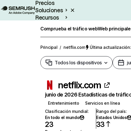
Precios
Soluciones
Recursos
Empresas
Comprueba el tráfico web
Web principale
Principal
/
netflix.com
Última actualización:
Todos los dispositivos
j
netflix.com
junio de 2026 Estadísticas de tráfic
Entretenimiento
Servicios en línea
Clasificación mundial
:
Rango del país
:
En todo el mundo
Estados Unidos
23
33