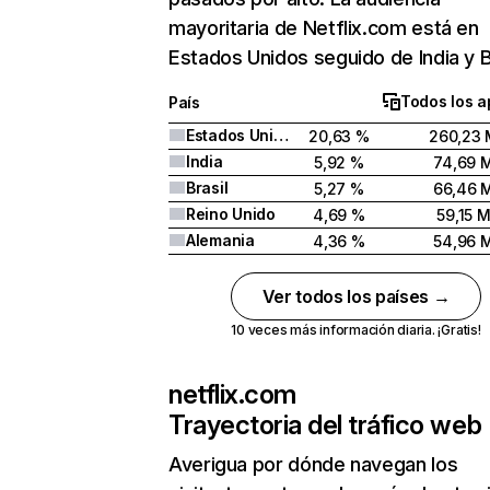
mayoritaria de Netflix.com está en
Estados Unidos seguido de India y Br
Todos los a
País
Estados Unidos
20,63 %
260,23 
India
5,92 %
74,69 
Brasil
5,27 %
66,46 
Reino Unido
4,69 %
59,15 
Alemania
4,36 %
54,96 
Ver todos los países →
10 veces más información diaria. ¡Gratis!
netflix.com
Trayectoria del tráfico web
Averigua por dónde navegan los