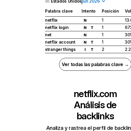
Estados Unidos
jun 2026
Palabra clave
Intento
Posición
Vo
netflix
1
13
N
netflix login
1
67
N
T
net
1
30
N
netflix account
1
30
N
T
stranger things
2
2.
I
T
Ver todas las palabras clave →
netflix.com
Análisis de
backlinks
Analiza y rastrea el perfil de backli