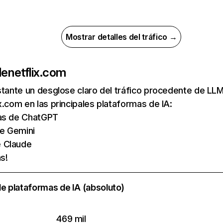
Mostrar detalles del tráfico →
de
netflix.com
nstante un desglose claro del tráfico procedente de 
x.com en las principales plataformas de IA:
tas de ChatGPT
de Gemini
e Claude
s!
e plataformas de IA (absoluto)
469 mil