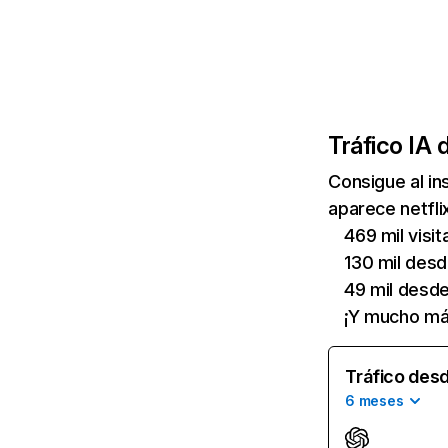
Tráfico IA 
Consigue al i
aparece netfli
469 mil visi
130 mil des
49 mil desd
¡Y mucho má
Tráfico desd
6 meses