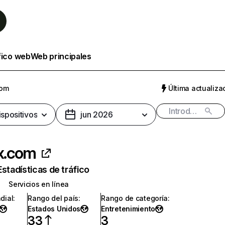
fico web
Web principales
com
Última actualizac
ispositivos
jun 2026
ix.com
Estadísticas de tráfico
Servicios en línea
dial
:
Rango del país
:
Rango de categoría
:
Estados Unidos
Entretenimiento
33
3