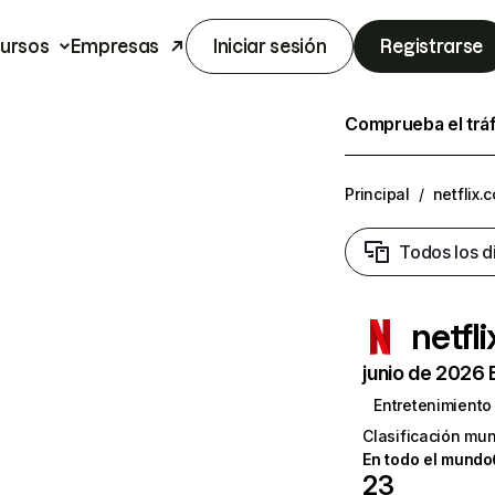
ursos
Empresas
Iniciar sesión
Registrarse
Comprueba el trá
Principal
/
netflix.
Todos los d
netfl
junio de 2026 
Entretenimiento
Clasificación mun
En todo el mundo
23