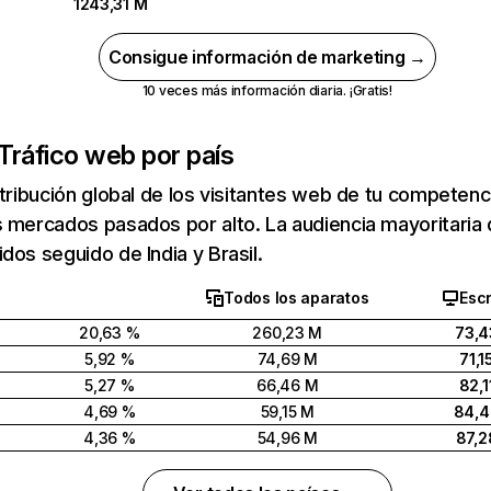
1243,31 M
Consigue información de marketing →
10 veces más información diaria. ¡Gratis!
Tráfico web por país
stribución global de los visitantes web de tu competen
 mercados pasados por alto. La audiencia mayoritaria 
dos seguido de India y Brasil.
Todos los aparatos
Escr
20,63 %
260,23 M
73,4
5,92 %
74,69 M
71,1
5,27 %
66,46 M
82,1
4,69 %
59,15 M
84,
4,36 %
54,96 M
87,2