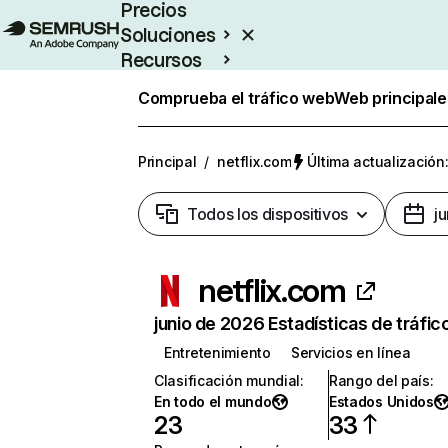
Precios
Soluciones
Recursos
Empresas
Comprueba el tráfico web
Web principale
Principal
/
netflix.com
Última actualización:
Todos los dispositivos
j
netflix.com
junio de 2026 Estadísticas de tráfic
Entretenimiento
Servicios en línea
Clasificación mundial
:
Rango del país
:
En todo el mundo
Estados Unidos
23
33