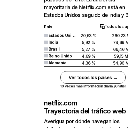
mayoritaria de Netflix.com está en
Estados Unidos seguido de India y Br
Todos los a
País
Estados Unidos
20,63 %
260,23 
India
5,92 %
74,69 
Brasil
5,27 %
66,46 
Reino Unido
4,69 %
59,15 
Alemania
4,36 %
54,96 
Ver todos los países →
10 veces más información diaria. ¡Gratis!
netflix.com
Trayectoria del tráfico web
Averigua por dónde navegan los