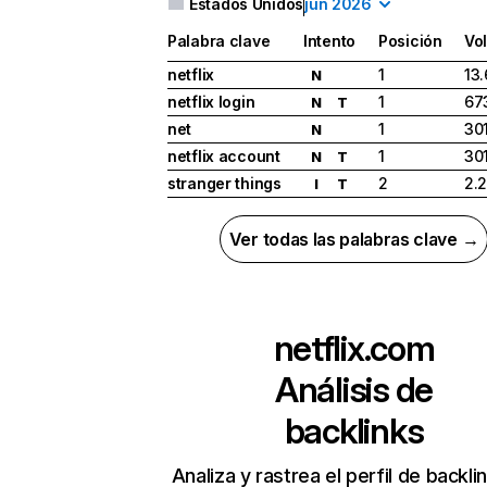
Estados Unidos
jun 2026
Palabra clave
Intento
Posición
Vo
netflix
1
13
N
netflix login
1
67
N
T
net
1
30
N
netflix account
1
30
N
T
stranger things
2
2.
I
T
Ver todas las palabras clave →
netflix.com
Análisis de
backlinks
Analiza y rastrea el perfil de backli