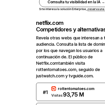
Comsulta tu visibilidad en la IA 
Si te interesa la solución Enterprise,
¡reserva un
netflix.com
Competidores y alternativa
Revela otras webs que interesan a 
audiencia. Consulta la lista de domi
por los que navegan los usuarios a
continuación de. El público de
Netflix.comtambién visita
rottentomatoes.com, seguido de
justwatch.com y tvguide.com.
rottentomatoes.com
#
1
93,75 M
Visitas: