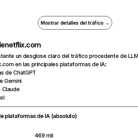
Mostrar detalles del tráfico →
de
netflix.com
nstante un desglose claro del tráfico procedente de 
x.com en las principales plataformas de IA:
tas de ChatGPT
de Gemini
e Claude
s!
e plataformas de IA (absoluto)
469 mil