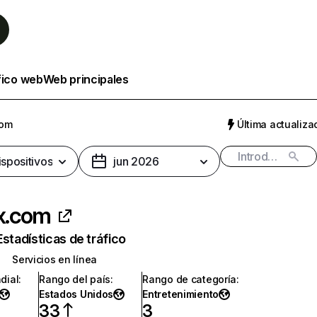
fico web
Web principales
com
Última actualizac
ispositivos
jun 2026
ix.com
Estadísticas de tráfico
Servicios en línea
dial
:
Rango del país
:
Rango de categoría
:
Estados Unidos
Entretenimiento
33
3