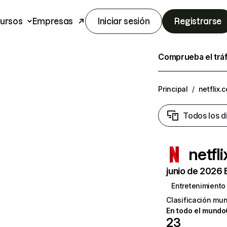
ursos
Empresas
Iniciar sesión
Registrarse
Comprueba el trá
Principal
/
netflix.
Todos los d
netfl
junio de 2026 
Entretenimiento
Clasificación mun
En todo el mundo
23