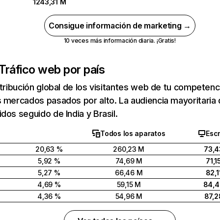
1243,31 M
Consigue información de marketing →
10 veces más información diaria. ¡Gratis!
Tráfico web por país
stribución global de los visitantes web de tu competen
 mercados pasados por alto. La audiencia mayoritaria 
dos seguido de India y Brasil.
Todos los aparatos
Escr
20,63 %
260,23 M
73,4
5,92 %
74,69 M
71,1
5,27 %
66,46 M
82,1
4,69 %
59,15 M
84,
4,36 %
54,96 M
87,2