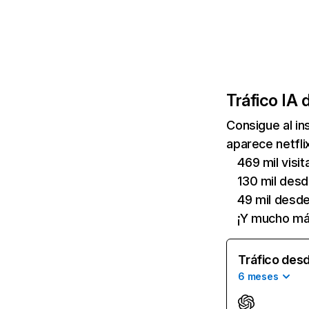
Tráfico IA 
Consigue al i
aparece netfli
469 mil visi
130 mil des
49 mil desd
¡Y mucho má
Tráfico desd
6 meses