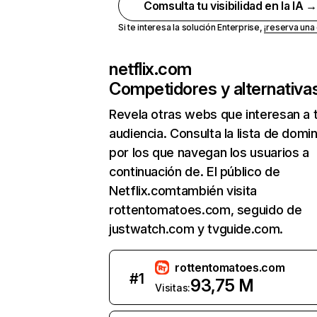
Comsulta tu visibilidad en la IA 
Si te interesa la solución Enterprise,
¡reserva un
netflix.com
Competidores y alternativa
Revela otras webs que interesan a 
audiencia. Consulta la lista de domi
por los que navegan los usuarios a
continuación de. El público de
Netflix.comtambién visita
rottentomatoes.com, seguido de
justwatch.com y tvguide.com.
rottentomatoes.com
#
1
93,75 M
Visitas: