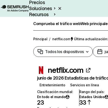
Precios
Soluciones
Recursos
Empresas
Comprueba el tráfico web
Web principale
Principal
/
netflix.com
Última actualización:
Todos los dispositivos
j
netflix.com
junio de 2026 Estadísticas de tráfic
Entretenimiento
Servicios en línea
Clasificación mundial
:
Rango del país
:
En todo el mundo
Estados Unidos
23
33