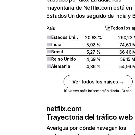
mayoritaria de Netflix.com está en
Estados Unidos seguido de India y Br
Todos los a
País
Estados Unidos
20,63 %
260,23 
India
5,92 %
74,69 
Brasil
5,27 %
66,46 
Reino Unido
4,69 %
59,15 
Alemania
4,36 %
54,96 
Ver todos los países →
10 veces más información diaria. ¡Gratis!
netflix.com
Trayectoria del tráfico web
Averigua por dónde navegan los