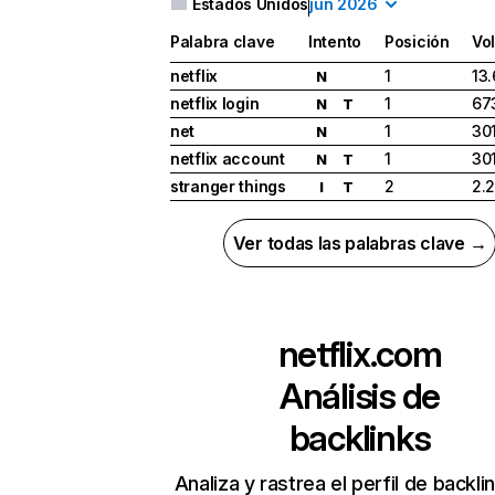
Estados Unidos
jun 2026
Palabra clave
Intento
Posición
Vo
netflix
1
13
N
netflix login
1
67
N
T
net
1
30
N
netflix account
1
30
N
T
stranger things
2
2.
I
T
Ver todas las palabras clave →
netflix.com
Análisis de
backlinks
Analiza y rastrea el perfil de backli