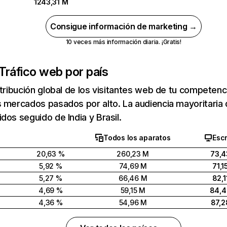
1243,31 M
Consigue información de marketing →
10 veces más información diaria. ¡Gratis!
Tráfico web por país
stribución global de los visitantes web de tu competen
 mercados pasados por alto. La audiencia mayoritaria 
dos seguido de India y Brasil.
Todos los aparatos
Escr
20,63 %
260,23 M
73,4
5,92 %
74,69 M
71,1
5,27 %
66,46 M
82,1
4,69 %
59,15 M
84,
4,36 %
54,96 M
87,2