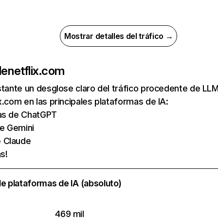
Mostrar detalles del tráfico →
de
netflix.com
nstante un desglose claro del tráfico procedente de 
x.com en las principales plataformas de IA:
tas de ChatGPT
de Gemini
e Claude
s!
e plataformas de IA (absoluto)
469 mil