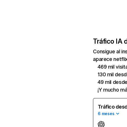
Tráfico IA 
Consigue al i
aparece netfli
469 mil visi
130 mil des
49 mil desd
¡Y mucho má
Tráfico desd
6 meses