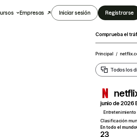
ursos
Empresas
Iniciar sesión
Registrarse
Comprueba el trá
Principal
/
netflix.
Todos los d
netfl
junio de 2026 
Entretenimiento
Clasificación mun
En todo el mundo
23