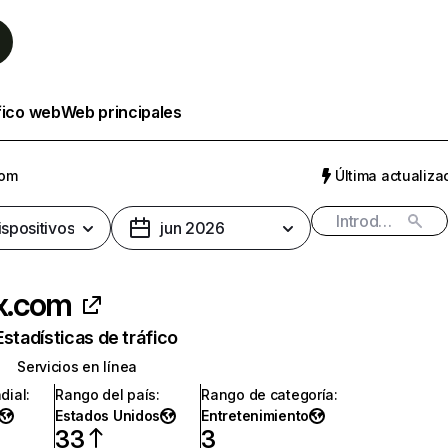
fico web
Web principales
com
Última actualizac
ispositivos
jun 2026
ix.com
Estadísticas de tráfico
Servicios en línea
dial
:
Rango del país
:
Rango de categoría
:
Estados Unidos
Entretenimiento
33
3