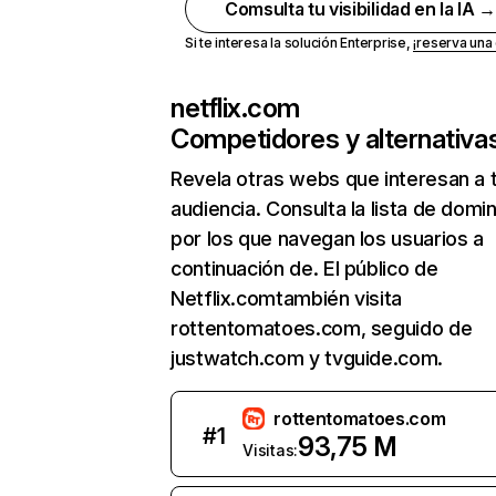
Comsulta tu visibilidad en la IA 
Si te interesa la solución Enterprise,
¡reserva un
netflix.com
Competidores y alternativa
Revela otras webs que interesan a 
audiencia. Consulta la lista de domi
por los que navegan los usuarios a
continuación de. El público de
Netflix.comtambién visita
rottentomatoes.com, seguido de
justwatch.com y tvguide.com.
rottentomatoes.com
#
1
93,75 M
Visitas: