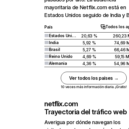
mayoritaria de Netflix.com está en
Estados Unidos seguido de India y Br
Todos los a
País
Estados Unidos
20,63 %
260,23 
India
5,92 %
74,69 
Brasil
5,27 %
66,46 
Reino Unido
4,69 %
59,15 
Alemania
4,36 %
54,96 
Ver todos los países →
10 veces más información diaria. ¡Gratis!
netflix.com
Trayectoria del tráfico web
Averigua por dónde navegan los