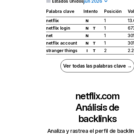
Estados Unidos
jun 2026
Palabra clave
Intento
Posición
Vo
netflix
1
13
N
netflix login
1
67
N
T
net
1
30
N
netflix account
1
30
N
T
stranger things
2
2.
I
T
Ver todas las palabras clave →
netflix.com
Análisis de
backlinks
Analiza y rastrea el perfil de backli