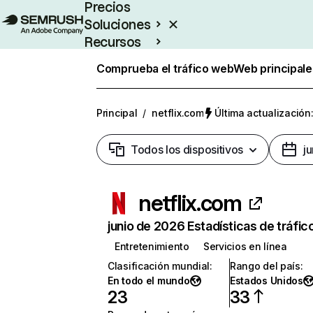
Precios
Soluciones
Recursos
Empresas
Comprueba el tráfico web
Web principale
Principal
/
netflix.com
Última actualización:
Todos los dispositivos
j
netflix.com
junio de 2026 Estadísticas de tráfic
Entretenimiento
Servicios en línea
Clasificación mundial
:
Rango del país
:
En todo el mundo
Estados Unidos
23
33