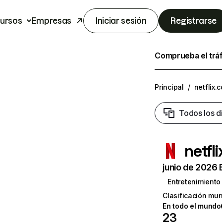
ursos
Empresas
Iniciar sesión
Registrarse
Comprueba el trá
Principal
/
netflix.
Todos los d
netfl
junio de 2026 
Entretenimiento
Clasificación mun
En todo el mundo
23