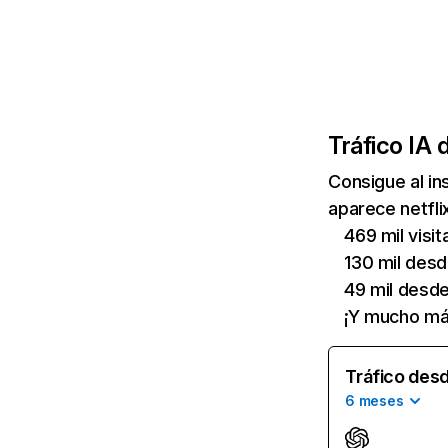
Tráfico IA 
Consigue al i
aparece netfli
469 mil visi
130 mil des
49 mil desd
¡Y mucho má
Tráfico desd
6 meses