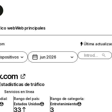
fico web
Web principales
com
Última actualizac
ispositivos
jun 2026
ix.com
Estadísticas de tráfico
Servicios en línea
dial
:
Rango del país
:
Rango de categoría
:
Estados Unidos
Entretenimiento
33
3