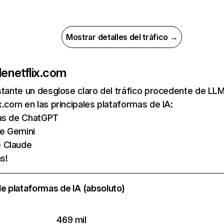
Mostrar detalles del tráfico →
de
netflix.com
nstante un desglose claro del tráfico procedente de 
x.com en las principales plataformas de IA:
tas de ChatGPT
de Gemini
e Claude
s!
e plataformas de IA (absoluto)
469 mil