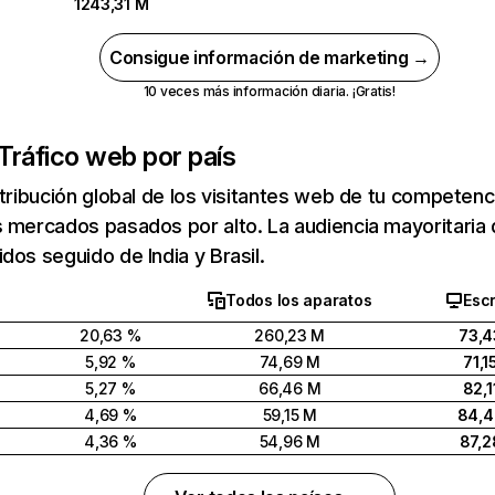
1243,31 M
Consigue información de marketing →
10 veces más información diaria. ¡Gratis!
Tráfico web por país
stribución global de los visitantes web de tu competen
 mercados pasados por alto. La audiencia mayoritaria 
dos seguido de India y Brasil.
Todos los aparatos
Escr
20,63 %
260,23 M
73,4
5,92 %
74,69 M
71,1
5,27 %
66,46 M
82,1
4,69 %
59,15 M
84,
4,36 %
54,96 M
87,2