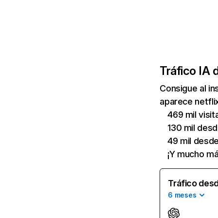
Tráfico IA 
Consigue al i
aparece netfli
469 mil visi
130 mil des
49 mil desd
¡Y mucho má
Tráfico desd
6 meses