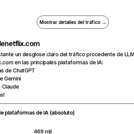
Mostrar detalles del tráfico →
de
netflix.com
nstante un desglose claro del tráfico procedente de 
x.com en las principales plataformas de IA:
tas de ChatGPT
de Gemini
e Claude
s!
e plataformas de IA (absoluto)
469 mil