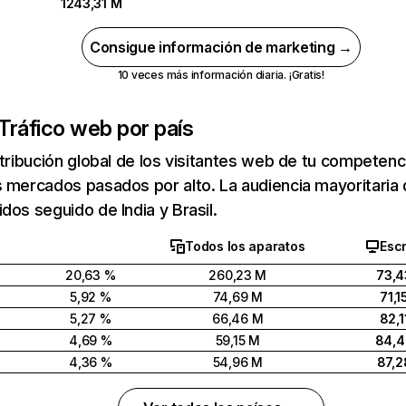
1243,31 M
Consigue información de marketing →
10 veces más información diaria. ¡Gratis!
Tráfico web por país
stribución global de los visitantes web de tu competen
 mercados pasados por alto. La audiencia mayoritaria 
dos seguido de India y Brasil.
Todos los aparatos
Escr
20,63 %
260,23 M
73,4
5,92 %
74,69 M
71,1
5,27 %
66,46 M
82,1
4,69 %
59,15 M
84,
4,36 %
54,96 M
87,2