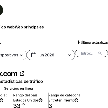
fico web
Web principales
com
Última actualizac
ispositivos
jun 2026
ix.com
Estadísticas de tráfico
Servicios en línea
dial
:
Rango del país
:
Rango de categoría
:
Estados Unidos
Entretenimiento
33
3