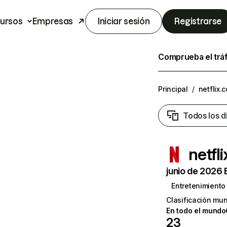
ursos
Empresas
Iniciar sesión
Registrarse
Comprueba el trá
Principal
/
netflix.
Todos los d
netfl
junio de 2026 
Entretenimiento
Clasificación mun
En todo el mundo
23