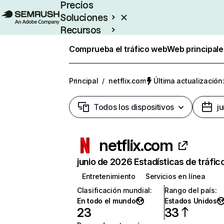
Precios
Soluciones
Recursos
Empresas
Comprueba el tráfico web
Web principale
Principal
/
netflix.com
Última actualización:
Todos los dispositivos
j
netflix.com
junio de 2026 Estadísticas de tráfic
Entretenimiento
Servicios en línea
Clasificación mundial
:
Rango del país
:
En todo el mundo
Estados Unidos
23
33