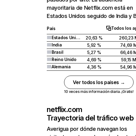
mayoritaria de Netflix.com está en
Estados Unidos seguido de India y Br
Todos los a
País
Estados Unidos
20,63 %
260,23 
India
5,92 %
74,69 
Brasil
5,27 %
66,46 
Reino Unido
4,69 %
59,15 
Alemania
4,36 %
54,96 
Ver todos los países →
10 veces más información diaria. ¡Gratis!
netflix.com
Trayectoria del tráfico web
Averigua por dónde navegan los