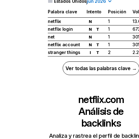
Estados Unidos
jun 2026
Palabra clave
Intento
Posición
Vo
netflix
1
13
N
netflix login
1
67
N
T
net
1
30
N
netflix account
1
30
N
T
stranger things
2
2.
I
T
Ver todas las palabras clave →
netflix.com
Análisis de
backlinks
Analiza y rastrea el perfil de backli