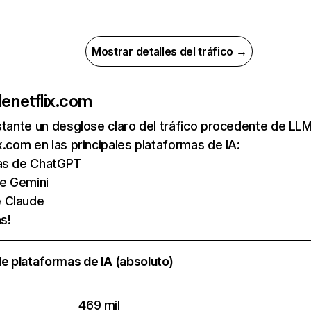
Mostrar detalles del tráfico →
de
netflix.com
nstante un desglose claro del tráfico procedente de 
x.com en las principales plataformas de IA:
tas de ChatGPT
de Gemini
e Claude
s!
e plataformas de IA (absoluto)
469 mil