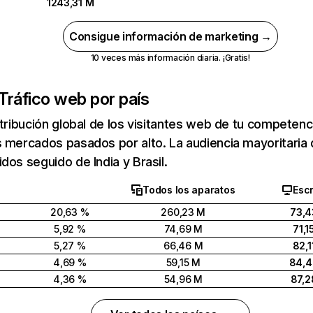
1243,31 M
Consigue información de marketing →
10 veces más información diaria. ¡Gratis!
Tráfico web por país
stribución global de los visitantes web de tu competen
 mercados pasados por alto. La audiencia mayoritaria 
dos seguido de India y Brasil.
Todos los aparatos
Escr
20,63 %
260,23 M
73,4
5,92 %
74,69 M
71,1
5,27 %
66,46 M
82,1
4,69 %
59,15 M
84,
4,36 %
54,96 M
87,2