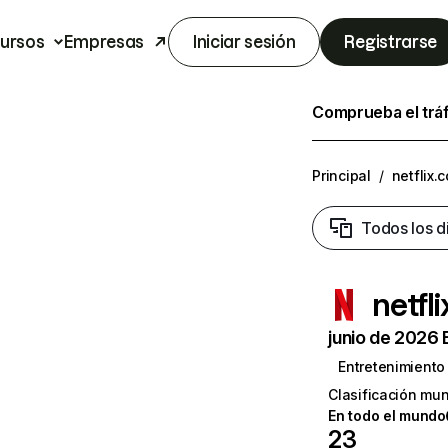
ursos
Empresas
Iniciar sesión
Registrarse
Comprueba el trá
Principal
/
netflix.
Todos los d
netfl
junio de 2026 
Entretenimiento
Clasificación mun
En todo el mundo
23