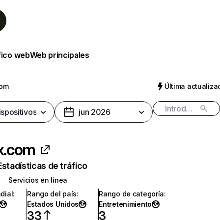
fico web
Web principales
com
Última actualizac
ispositivos
jun 2026
ix.com
Estadísticas de tráfico
Servicios en línea
dial
:
Rango del país
:
Rango de categoría
:
Estados Unidos
Entretenimiento
33
3