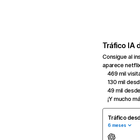
Tráfico IA 
Consigue al i
aparece netfli
469 mil visi
130 mil des
49 mil desd
¡Y mucho má
Tráfico desd
6 meses