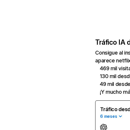
Tráfico IA 
Consigue al i
aparece netfli
469 mil visi
130 mil des
49 mil desd
¡Y mucho má
Tráfico desd
6 meses