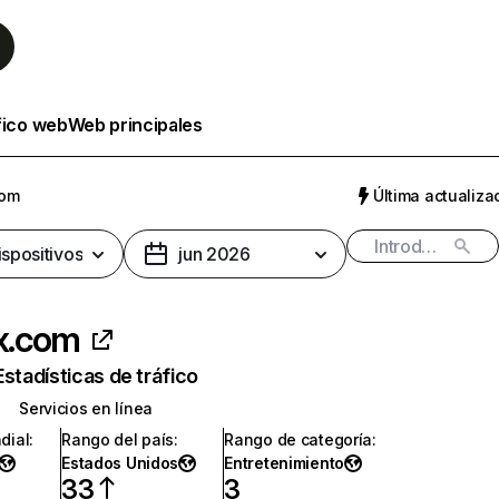
fico web
Web principales
com
Última actualizac
ispositivos
jun 2026
ix.com
Estadísticas de tráfico
Servicios en línea
dial
:
Rango del país
:
Rango de categoría
:
Estados Unidos
Entretenimiento
33
3