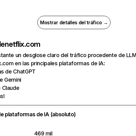
Mostrar detalles del tráfico →
de
netflix.com
nstante un desglose claro del tráfico procedente de 
x.com en las principales plataformas de IA:
tas de ChatGPT
de Gemini
e Claude
s!
e plataformas de IA (absoluto)
469 mil