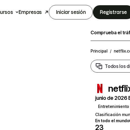
ursos
Empresas
Iniciar sesión
Registrarse
Comprueba el trá
Principal
/
netflix.
Todos los d
netfl
junio de 2026 
Entretenimiento
Clasificación mun
En todo el mundo
23