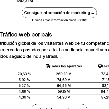
1243,31 M
Consigue información de marketing →
10 veces más información diaria. ¡Gratis!
Tráfico web por país
stribución global de los visitantes web de tu competen
 mercados pasados por alto. La audiencia mayoritaria 
dos seguido de India y Brasil.
Todos los aparatos
Escr
20,63 %
260,23 M
73,4
5,92 %
74,69 M
71,1
5,27 %
66,46 M
82,1
4,69 %
59,15 M
84,
4,36 %
54,96 M
87,2