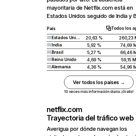
mayoritaria de Netflix.com está en
Estados Unidos seguido de India y Br
Todos los a
País
Estados Unidos
20,63 %
260,23 
India
5,92 %
74,69 
Brasil
5,27 %
66,46 
Reino Unido
4,69 %
59,15 
Alemania
4,36 %
54,96 
Ver todos los países →
10 veces más información diaria. ¡Gratis!
netflix.com
Trayectoria del tráfico web
Averigua por dónde navegan los