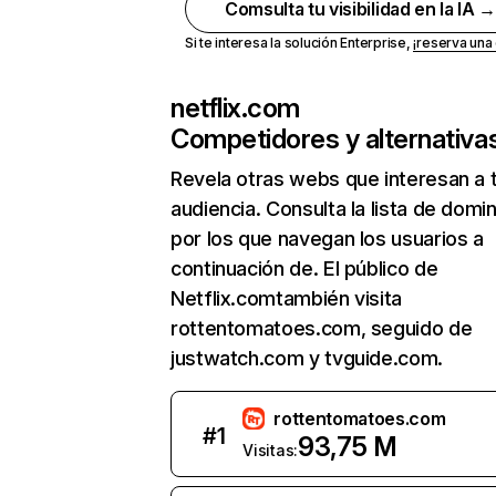
Comsulta tu visibilidad en la IA 
Si te interesa la solución Enterprise,
¡reserva un
netflix.com
Competidores y alternativa
Revela otras webs que interesan a 
audiencia. Consulta la lista de domi
por los que navegan los usuarios a
continuación de. El público de
Netflix.comtambién visita
rottentomatoes.com, seguido de
justwatch.com y tvguide.com.
rottentomatoes.com
#
1
93,75 M
Visitas: