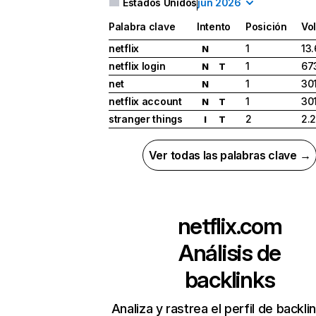
Estados Unidos
jun 2026
Palabra clave
Intento
Posición
Vo
netflix
1
13
N
netflix login
1
67
N
T
net
1
30
N
netflix account
1
30
N
T
stranger things
2
2.
I
T
Ver todas las palabras clave →
netflix.com
Análisis de
backlinks
Analiza y rastrea el perfil de backli