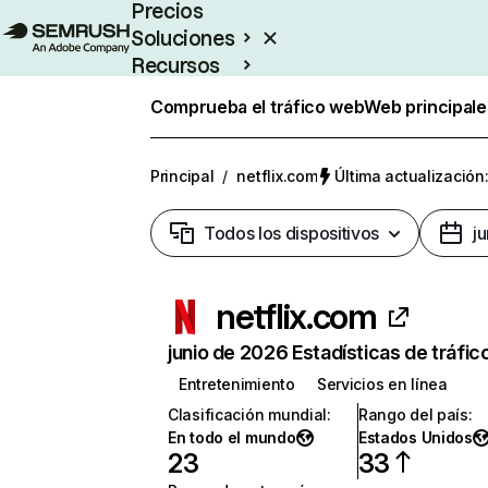
Precios
Soluciones
Recursos
Empresas
Comprueba el tráfico web
Web principale
Principal
/
netflix.com
Última actualización:
Todos los dispositivos
j
netflix.com
junio de 2026 Estadísticas de tráfic
Entretenimiento
Servicios en línea
Clasificación mundial
:
Rango del país
:
En todo el mundo
Estados Unidos
23
33