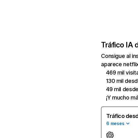
Tráfico IA 
Consigue al i
aparece netfli
469 mil visi
130 mil des
49 mil desd
¡Y mucho má
Tráfico desd
6 meses