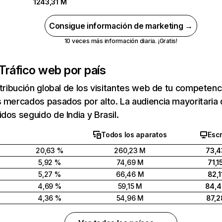
1243,31 M
Consigue información de marketing →
10 veces más información diaria. ¡Gratis!
Tráfico web por país
stribución global de los visitantes web de tu competen
 mercados pasados por alto. La audiencia mayoritaria 
dos seguido de India y Brasil.
Todos los aparatos
Escr
20,63 %
260,23 M
73,4
5,92 %
74,69 M
71,1
5,27 %
66,46 M
82,1
4,69 %
59,15 M
84,
4,36 %
54,96 M
87,2