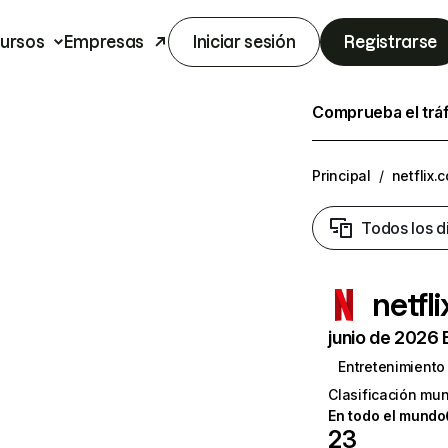
ursos
Empresas
Iniciar sesión
Registrarse
Comprueba el trá
Principal
/
netflix.
Todos los d
netfl
junio de 2026 
Entretenimiento
Clasificación mun
En todo el mundo
23