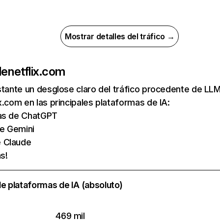
Mostrar detalles del tráfico →
de
netflix.com
nstante un desglose claro del tráfico procedente de 
x.com en las principales plataformas de IA:
tas de ChatGPT
de Gemini
e Claude
s!
e plataformas de IA (absoluto)
469 mil