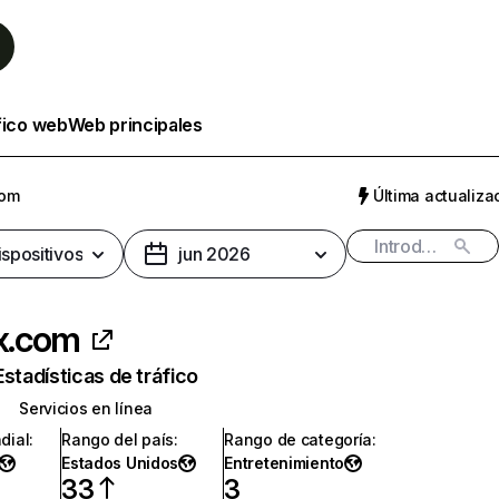
fico web
Web principales
com
Última actualizac
ispositivos
jun 2026
ix.com
Estadísticas de tráfico
Servicios en línea
dial
:
Rango del país
:
Rango de categoría
:
Estados Unidos
Entretenimiento
33
3